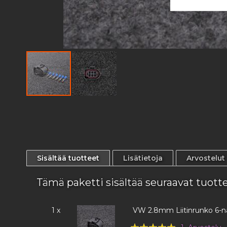
Skip
to
the
beginning
of
the
Sisältää tuotteet
Lisätietoja
Arvostelut
images
gallery
Tämä paketti sisältää seuraavat tuott
1 x
VW 2.8mm Liitinrunko 6-n
Rating: