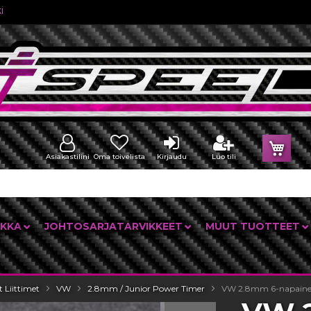
i
Osto
Asiakastilini
Oma toivelista
Kirjaudu
Luo tili
IKKA
JOHTOSARJATARVIKKEET
MUUT TUOTTEET
t Liittimet
VW
2.8mm / Junior Power Timer
VW 2.8mm 6-napainen 