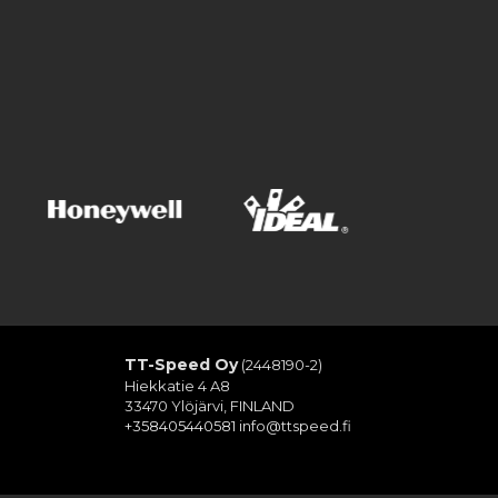
TT-Speed Oy
(2448190-2)
Hiekkatie 4 A8
33470 Ylöjärvi, FINLAND
+358405440581
info@ttspeed.fi