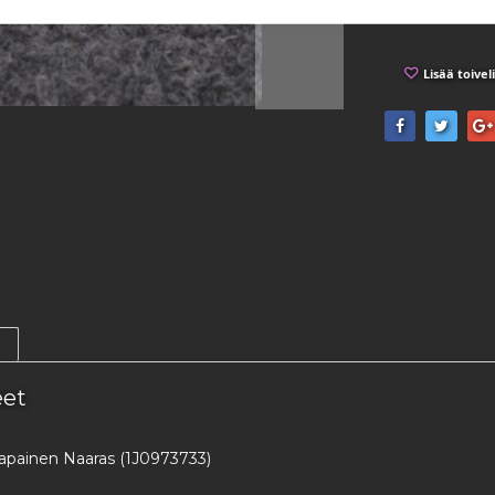
Lisää toivel
eet
apainen Naaras (1J0973733)