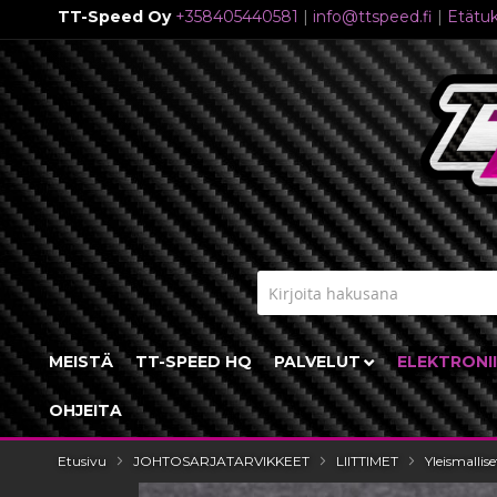
TT-Speed Oy
+358405440581
|
info@ttspeed.fi
|
Etätuk
Skip
to
Content
MEISTÄ
TT-SPEED HQ
PALVELUT
ELEKTRONI
OHJEITA
Etusivu
JOHTOSARJATARVIKKEET
LIITTIMET
Yleismallise
Skip