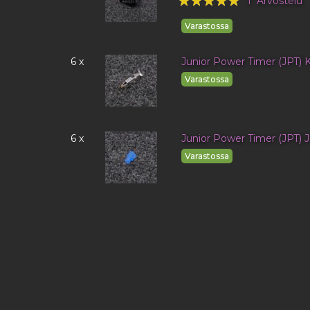
1
Arvostelu
100%
Varastossa
6 x
Junior Power Timer (JPT) K
Varastossa
6 x
Junior Power Timer (JPT) J
Varastossa