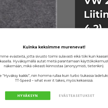
VW 
Liit
4.2)
Tuotenumero
Kuinka keksimme murenevat!
Tämä sopii mm
me evästeitä, jotta sivusto toimii sulavasti eikä töki kuin kaasar
Varastossa
kasella. Hyväksymällä autat meitä parantamaan käyttökokemust
näkemään, mikä oikeasti kiinnostaa (anonyymisti, tietenkin).
Ole ensimmäin
se “Hyväksy kaikki”, niin homma rullaa kuin turbo tiukassa ladetuk
8,
TT-Speed – what ever it takes, myös kekseissä.
/ 
HYVÄKSYN
EVÄSTEASETUKSET