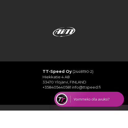
TT-Speed Oy
(2448190-2)
Hiekkatie 4 A8
33470 Ylöjärvi, FINLAND
+358405440581
info@ttspeed.fi
Voimmeko olla avuksi?