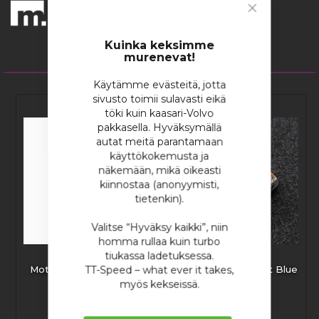
Close
Cookie
Bar
Kuinka keksimme
murenevat!
2
tuotetta
Käytämme evästeitä, jotta
sivusto toimii sulavasti eikä
töki kuin kaasari-Volvo
pakkasella. Hyväksymällä
autat meitä parantamaan
käyttökokemusta ja
näkemään, mikä oikeasti
kiinnostaa (anonyymisti,
tietenkin).
Valitse “Hyväksy kaikki”, niin
homma rullaa kuin turbo
tiukassa ladetuksessa.
TT-Speed – what ever it takes,
Motogadget mo.button
Motogadget mo.unit Blue
myös kekseissä.