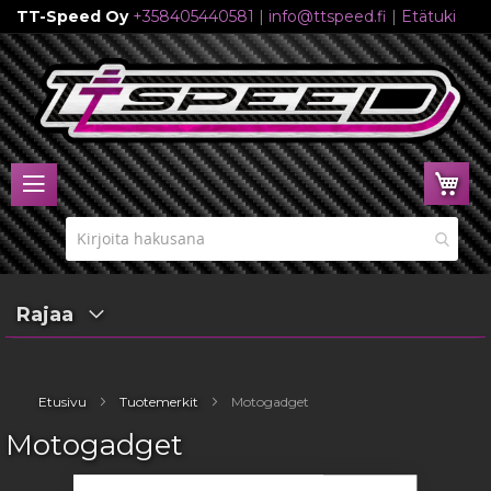
TT-Speed Oy
+358405440581
|
info@ttspeed.fi
|
Etätuki
Skip
to
Content
Ost
Rajaa
Etusivu
Tuotemerkit
Motogadget
Motogadget