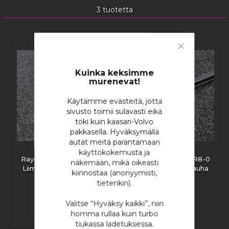
3
tuotetta
Close
Cookie
Bar
Kuinka keksimme
murenevat!
Käytämme evästeitä, jotta
sivusto toimii sulavasti eikä
töki kuin kaasari-Volvo
pakkasella. Hyväksymällä
autat meitä parantamaan
käyttökokemusta ja
Raychem Rayrim NR6-0
Raychem Rayrim NR8-0
näkemään, mikä oikeasti
Liimallinen Reunanauha
Liimallinen Reunanauha
kiinnostaa (anonyymisti,
max. 0,56mm
max. 2,5mm
tietenkin).
Valitse “Hyväksy kaikki”, niin
homma rullaa kuin turbo
8,86 €
12,79 €
tiukassa ladetuksessa.