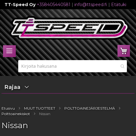
TT-Speed Oy
+358405440581
|
info@ttspeed.fi
|
Etätuki
Skip
to
Content
Ost
Rajaa
Etusivu
MUUT TUOTTEET
POLTTOAINEJÄRJESTELMÄ
Polttoainekiskot
Nissan
Nissan