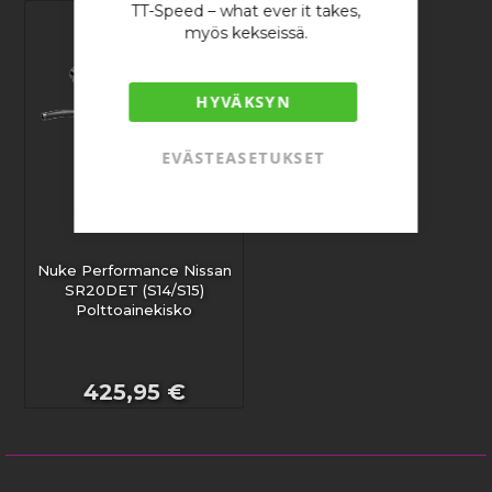
TT-Speed – what ever it takes,
myös kekseissä.
HYVÄKSYN
EVÄSTEASETUKSET
Nuke Performance Nissan
SR20DET (S14/S15)
Polttoainekisko
425,95 €