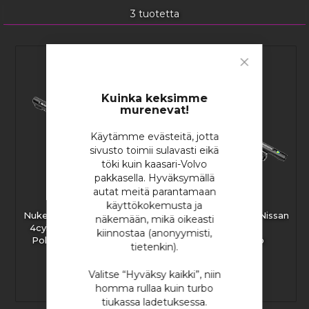
3
tuotetta
Close
Cookie
Bar
Kuinka keksimme
murenevat!
Käytämme evästeitä, jotta
sivusto toimii sulavasti eikä
töki kuin kaasari-Volvo
pakkasella. Hyväksymällä
autat meitä parantamaan
käyttökokemusta ja
Nuke Performance Nissan
Nuke Performance Nissan
näkemään, mikä oikeasti
4cyl SR20DET (S14/S15)
RB26DETT
kiinnostaa (anonyymisti,
Polttoainekisko - IACV
Polttoainekisko
tietenkin).
Delete
Valitse “Hyväksy kaikki”, niin
homma rullaa kuin turbo
350,15 €
441,13 €
tiukassa ladetuksessa.