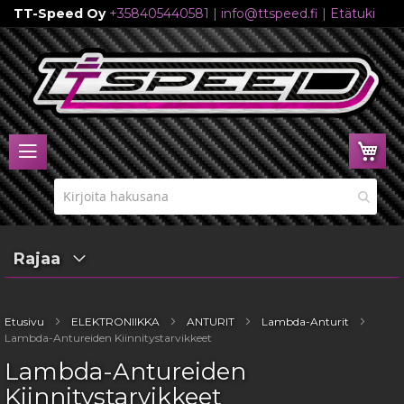
TT-Speed Oy
+358405440581
|
info@ttspeed.fi
|
Etätuki
Skip
to
Content
Ost
Rajaa
Etusivu
ELEKTRONIIKKA
ANTURIT
Lambda-Anturit
Lambda-Antureiden Kiinnitystarvikkeet
Lambda-Antureiden
Kiinnitystarvikkeet