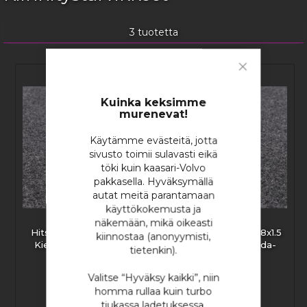
3
tuotetta
Close
Cookie
Bar
Kuinka keksimme
murenevat!
Käytämme evästeitä, jotta
sivusto toimii sulavasti eikä
töki kuin kaasari-Volvo
pakkasella. Hyväksymällä
autat meitä parantamaan
käyttökokemusta ja
näkemään, mikä oikeasti
Hitsattava RST M18x1.5
Hitsattava Teräs M18x1.5
kiinnostaa (anonyymisti,
Kierreholkki Lambda-
Kierreholkki Lambda-
tietenkin).
anturille
anturille
Valitse “Hyväksy kaikki”, niin
homma rullaa kuin turbo
tiukassa ladetuksessa.