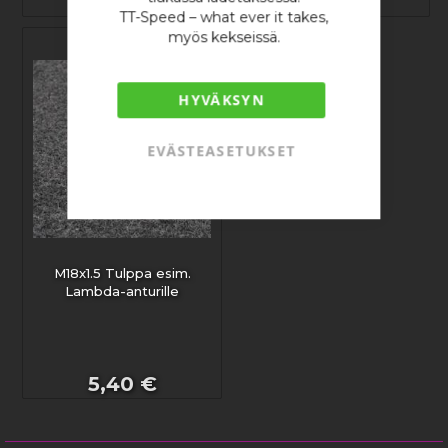
20,21 €
11,12 €
TT-Speed – what ever it takes,
myös kekseissä.
HYVÄKSYN
EVÄSTEASETUKSET
M18x1.5 Tulppa esim.
Lambda-anturille
5,40 €