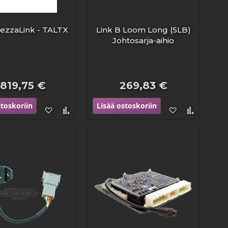
tezzaLink - TALTX
Link B Loom Long (5LB)
Johtosarja-aihio
 819,75 €
269,83 €
stoskoriin
Lisää ostoskoriin
Lisää
Lisää
Lisää
Lisää
toivelistaan
vertailuun
toivelistaan
vertailu