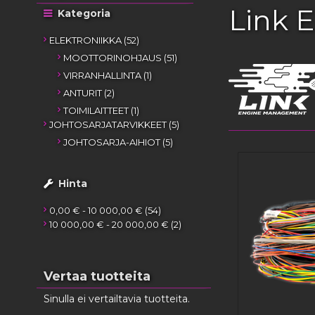
Link 
Kategoria
tuotteet
ELEKTRONIIKKA
52
tuotteet
MOOTTORINOHJAUS
51
tuote
VIRRANHALLINTA
1
tuotteet
ANTURIT
2
tuote
TOIMILAITTEET
1
tuotteet
JOHTOSARJATARVIKKEET
5
tuotteet
JOHTOSARJA-AIHIOT
5
Hinta
tuotteet
0,00 €
-
10 000,00 €
54
tuotteet
10 000,00 €
-
20 000,00 €
2
Vertaa tuotteita
Sinulla ei vertailtavia tuotteita.