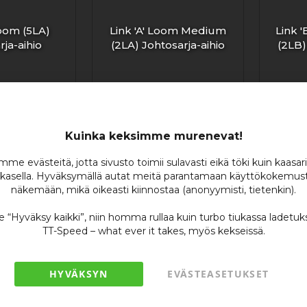
Loom (5LA)
Link 'A' Loom Medium
Link 
rja-aihio
(2LA) Johtosarja-aihio
(2LB)
,83 €
219,63 €
riin
Lisää ostoskoriin
Lisää o
Kuinka keksimme murenevat!
Lisää
Lisää
Lisää
Lisää
toivelistaan
vertailuun
toivelistaan
vertailuun
me evästeitä, jotta sivusto toimii sulavasti eikä töki kuin kaasar
kasella. Hyväksymällä autat meitä parantamaan käyttökokemust
näkemään, mikä oikeasti kiinnostaa (anonyymisti, tietenkin).
se “Hyväksy kaikki”, niin homma rullaa kuin turbo tiukassa ladetuk
TT-Speed – what ever it takes, myös kekseissä.
HYVÄKSYN
EVÄSTEASETUKSET