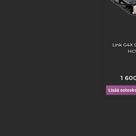
Link G4X 
HC
1 60
Lisää ostosko