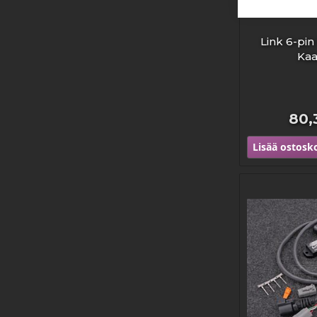
Link 6-pi
Kaa
80,
Lisää ostosko