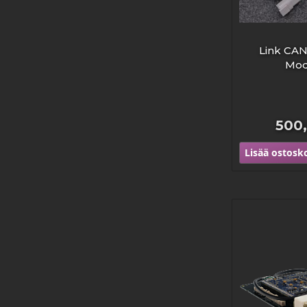
Link CA
Mod
500
Lisää ostosko