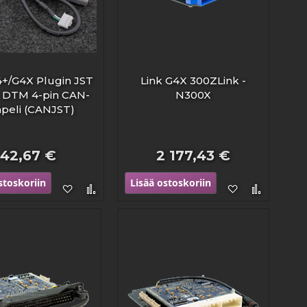
4+/G4X Plugin JST
Link G4X 300ZLink -
- DTM 4-pin CAN-
N300X
peli (CANJST)
42,67 €
2 177,43 €
stoskoriin
Lisää ostoskoriin
Lisää
Lisää
Lisää
Lisää
toivelistaan
vertailuun
toivelistaan
vertailu