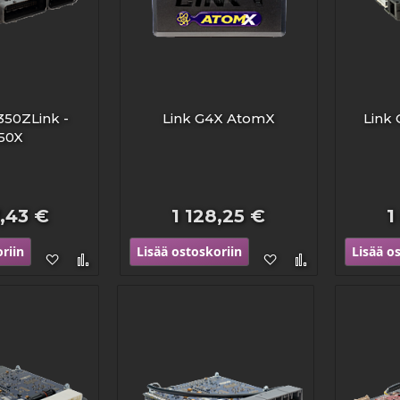
350ZLink -
Link G4X AtomX
Link
50X
7,43 €
1 128,25 €
1
riin
Lisää ostoskoriin
Lisää o
Lisää
Lisää
Lisää
Lisää
toivelistaan
vertailuun
toivelistaan
vertailuun