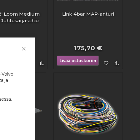
'B' Loom Medium
Link 4bar MAP-anturi
 Johtosarja-aihio
219,63 €
175,70 €
Close
Cookie
stoskoriin
Lisää ostoskoriin
Lisää
Lisää
Lisää
Lisää
Bar
toivelistaan
vertailuun
toivelistaan
vertailu
i-Volvo
a ja
sessa.