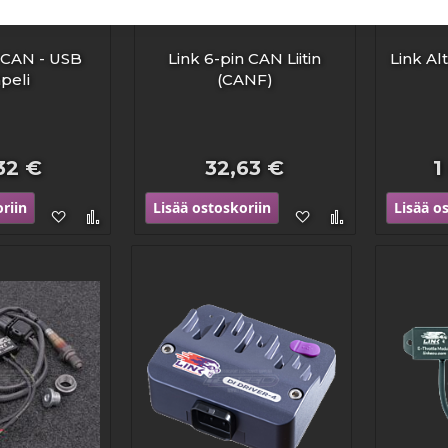
n CAN - USB
Link 6-pin CAN Liitin
Link Al
peli
(CANF)
32 €
32,63 €
1
riin
Lisää ostoskoriin
Lisää o
Lisää
Lisää
Lisää
Lisää
toivelistaan
vertailuun
toivelistaan
vertailuun