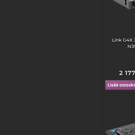
Link G4X 
N3
2 17
Lisää ostosko