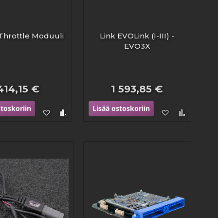
-Throttle Moduuli
Link EVOLink (I-III) -
EVO3X
414,15 €
1 593,85 €
stoskoriin
Lisää ostoskoriin
Lisää
Lisää
Lisää
Lisää
toivelistaan
vertailuun
toivelistaan
vertailu