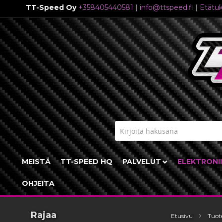
TT-Speed Oy
+358405440581
|
info@ttspeed.fi
|
Etätuk
Skip
to
Content
MEISTÄ
TT-SPEED HQ
PALVELUT
ELEKTRONI
OHJEITA
Rajaa
Etusivu
Tuot