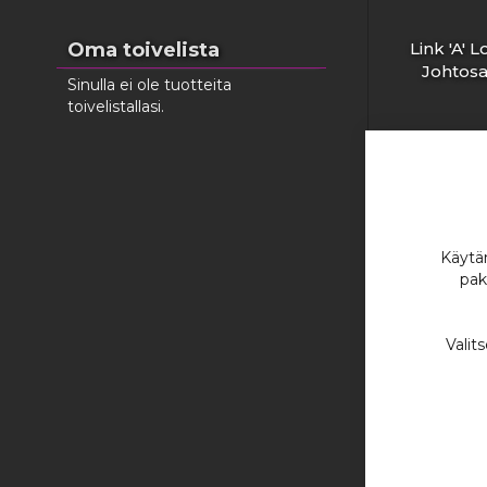
Link 'A' 
Oma toivelista
Johtosa
Sinulla ei ole tuotteita
toivelistallasi.
269
Lisää ostosko
Käytäm
pak
Valit