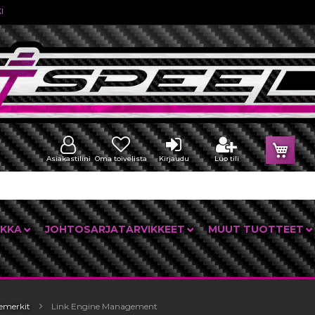
i
Osto
Asiakastilini
Oma toivelista
Kirjaudu
Luo tili
IKKA
JOHTOSARJATARVIKKEET
MUUT TUOTTEET
emerkit
Link Engine Management