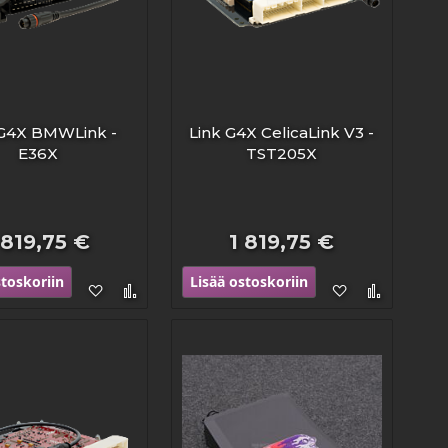
 G4X BMWLink -
Link G4X CelicaLink V3 -
E36X
TST205X
 819,75 €
1 819,75 €
stoskoriin
Lisää ostoskoriin
Lisää
Lisää
Lisää
Lisää
toivelistaan
vertailuun
toivelistaan
vertailu