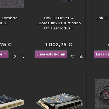
N-Lambda
Link DI Driver-4
Link E
uuli
Suorasuihkusuuttimien
Ohjausmoduuli
,75 €
1 002,75 €
riin
Lisää ostoskoriin
Lisää o
Lisää
Lisää
Lisää
Lisää
toivelistaan
vertailuun
toivelistaan
vertailuun