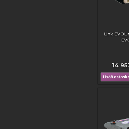
Link EVOLin
EV
14 95
Lisää ostosko