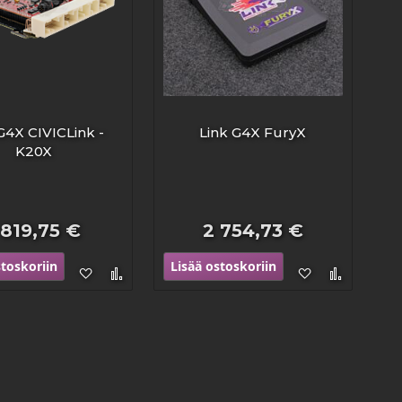
G4X CIVICLink -
Link G4X FuryX
K20X
 819,75 €
2 754,73 €
stoskoriin
Lisää ostoskoriin
Lisää
Lisää
Lisää
Lisää
toivelistaan
vertailuun
toivelistaan
vertailu