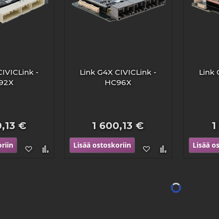
CIVICLink -
Link G4X CIVICLink -
Link 
92X
HC96X
0,13 €
1 600,13 €
1
riin
Lisää ostoskoriin
Lisää o
Lisää
Lisää
Lisää
Lisää
toivelistaan
vertailuun
toivelistaan
vertailuun