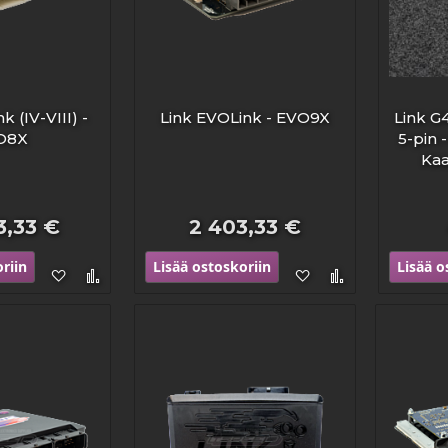
k (IV-VIII) -
Link EVOLink - EVO9X
Link G
O8X
5-pin 
Kaa
3,33 €
2 403,33 €
riin
Lisää ostoskoriin
Lisää o
Lisää
Lisää
Lisää
Lisää
toivelistaan
vertailuun
toivelistaan
vertailuun