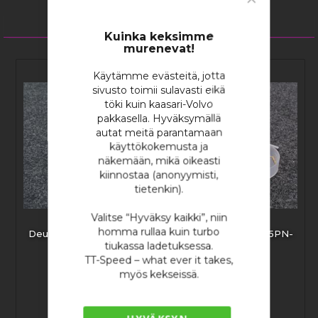
Close
Cookie
2
tuotetta
Bar
Kuinka keksimme
murenevat!
Käytämme evästeitä, jotta
sivusto toimii sulavasti eikä
töki kuin kaasari-Volvo
pakkasella. Hyväksymällä
autat meitä parantamaan
käyttökokemusta ja
näkemään, mikä oikeasti
kiinnostaa (anonyymisti,
tietenkin).
Valitse “Hyväksy kaikki”, niin
homma rullaa kuin turbo
Deutsch ASL006-05SN-
Deutsch ASL606-05PN-
tiukassa ladetuksessa.
HE
HE
TT-Speed – what ever it takes,
myös kekseissä.
57,37 €
47,30 €