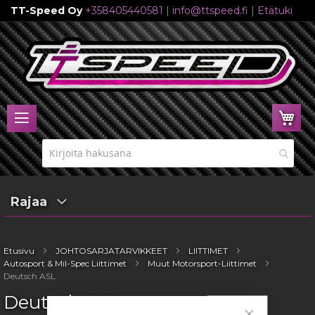
TT-Speed Oy
+358405440581
|
info@ttspeed.fi
|
Etätuki
Skip
to
Content
Ost
Rajaa
Etusivu
JOHTOSARJATARVIKKEET
LIITTIMET
Autosport & Mil-Spec Liittimet
Muut Motorsport-Liittimet
Deutsch ASL
Deutsch ASL