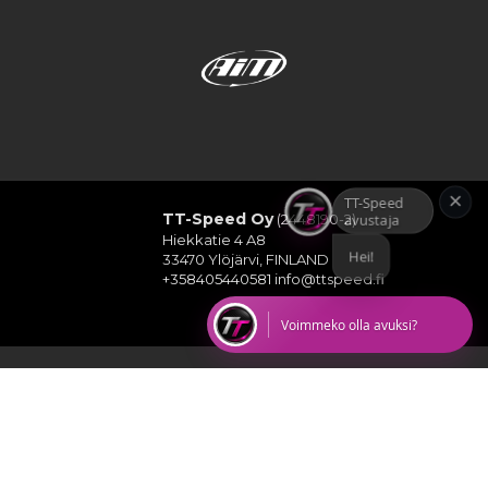
×
TT-Speed
avustaja
TT-Speed Oy
(2448190-2)
Hiekkatie 4 A8
Hei! Voin au
33470 Ylöjärvi, FINLAND
+358405440581
info@ttspeed.fi
Voimmeko olla avuksi?