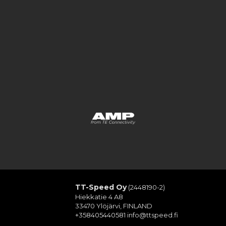
TT-Speed Oy
(2448190-2)
Hiekkatie 4 A8
33470 Ylöjärvi, FINLAND
+358405440581
info@ttspeed.fi