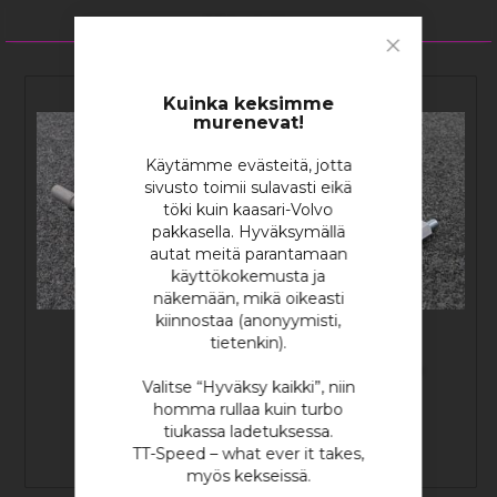
10
tuotetta
Close
Cookie
Bar
Kuinka keksimme
murenevat!
Käytämme evästeitä, jotta
sivusto toimii sulavasti eikä
töki kuin kaasari-Volvo
pakkasella. Hyväksymällä
autat meitä parantamaan
käyttökokemusta ja
näkemään, mikä oikeasti
kiinnostaa (anonyymisti,
tietenkin).
Etanolianturi
RST Kiinnike
Etanolianturille
Valitse “Hyväksy kaikki”, niin
homma rullaa kuin turbo
tiukassa ladetuksessa.
TT-Speed – what ever it takes,
137,05 €
30,53 €
myös kekseissä.