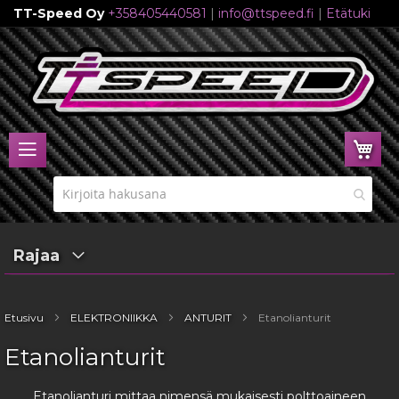
TT-Speed Oy
+358405440581
|
info@ttspeed.fi
|
Etätuki
Skip
to
Content
Ost
Rajaa
Etusivu
ELEKTRONIIKKA
ANTURIT
Etanolianturit
Etanolianturit
Etanolianturi mittaa nimensä mukaisesti polttoaineen