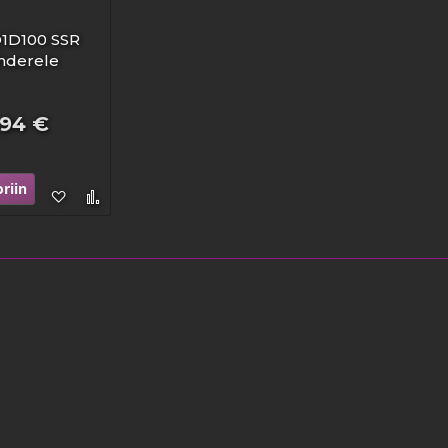
1D100 SSR
ohderele
,94 €
riin
Lisää
Lisää
toivelistaan
vertailuun