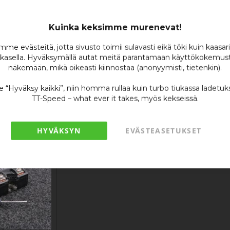
om
Kuinka keksimme murenevat!
me evästeitä, jotta sivusto toimii sulavasti eikä töki kuin kaasar
kasella. Hyväksymällä autat meitä parantamaan käyttökokemust
näkemään, mikä oikeasti kiinnostaa (anonyymisti, tietenkin).
se “Hyväksy kaikki”, niin homma rullaa kuin turbo tiukassa ladetuk
TT-Speed – what ever it takes, myös kekseissä.
HYVÄKSYN
EVÄSTEASETUKSET