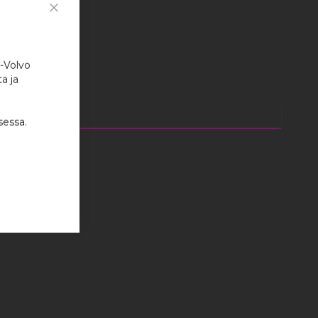
Close
Cookie
Bar
i-Volvo
a ja
sessa.