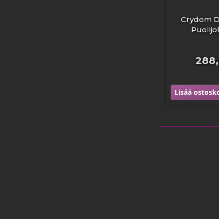
Crydom D
Puolij
288
Lisää ostosko