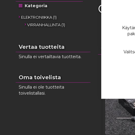
Cryd
Kategoria
tuote
ELEKTRONIIKKA
1
tuote
VIRRANHALLINTA
1
Käytäm
pak
Vertaa tuotteita
1
tuote
Valit
Sinulla ei vertailtavia tuotteita.
Oma toivelista
Sinulla ei ole tuotteita
toivelistallasi.