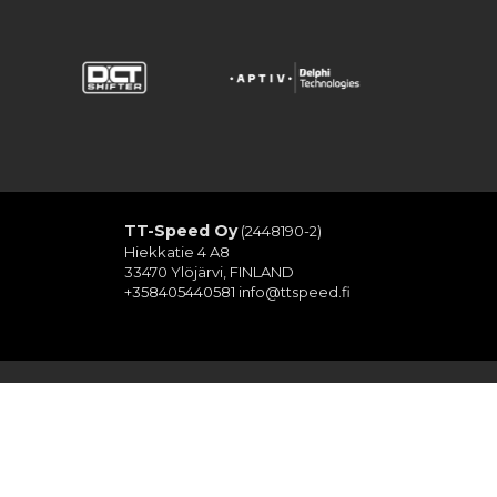
TT-Speed Oy
(2448190-2)
Hiekkatie 4 A8
33470 Ylöjärvi, FINLAND
+358405440581
info@ttspeed.fi