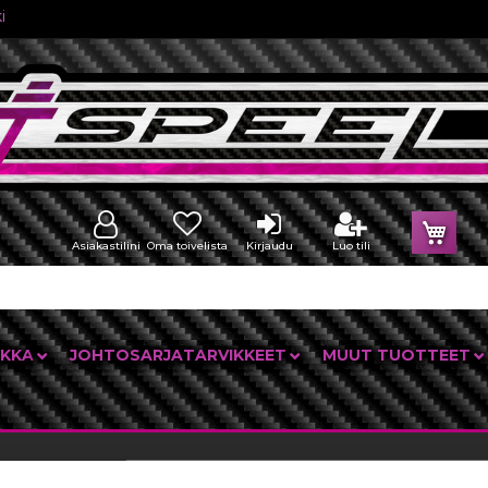
i
Osto
Asiakastilini
Oma toivelista
Kirjaudu
Luo tili
IKKA
JOHTOSARJATARVIKKEET
MUUT TUOTTEET
emerkit
Crydom