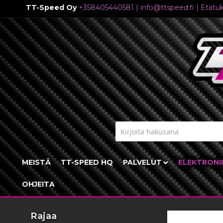
TT-Speed Oy
+358405440581
|
info@ttspeed.fi
|
Etätuk
Skip
to
Content
MEISTÄ
TT-SPEED HQ
PALVELUT
ELEKTRONI
OHJEITA
Rajaa
Etusivu
Tuot