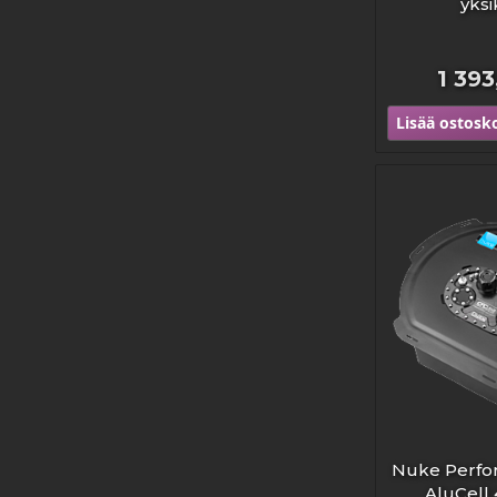
yksi
1 39
Lisää ostosko
Nuke Perfo
AluCell