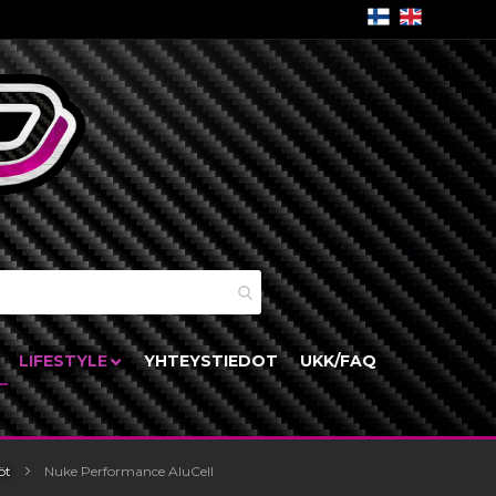
skori
LIFESTYLE
YHTEYSTIEDOT
UKK/FAQ
öt
Nuke Performance AluCell