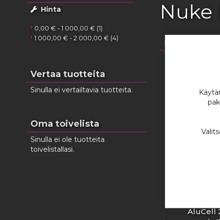
Nuke 
Hinta
tuote
0,00 €
-
1 000,00 €
1
tuotteet
1 000,00 €
-
2 000,00 €
4
5
tuotetta
Vertaa tuotteita
Sinulla ei vertailtavia tuotteita.
Käytäm
pak
Oma toivelista
Valit
Sinulla ei ole tuotteita
toivelistallasi.
Nuke Pe
AluCell