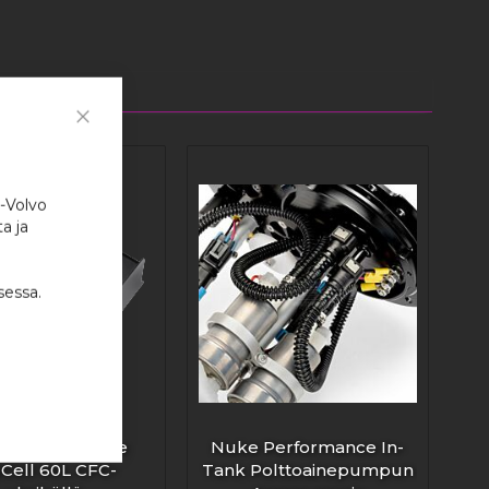
Close
Cookie
Bar
i-Volvo
a ja
sessa.
e Performance
Nuke Performance In-
Cell 60L CFC-
Tank Polttoainepumpun