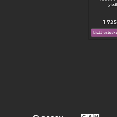
yksi
1 72
Lisää ostosko