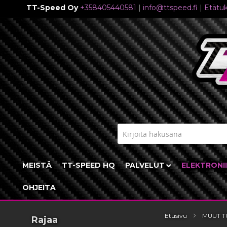
TT-Speed Oy
+358405440581
|
info@ttspeed.fi
|
Etätuk
Skip
to
Content
MEISTÄ
TT-SPEED HQ
PALVELUT
ELEKTRONI
OHJEITA
Etusivu
MUUT T
Rajaa