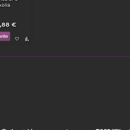
köllä
5,88 €
riin
Lisää
Lisää
toivelistaan
vertailuun