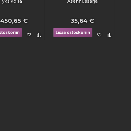
yksiköllä
Asennussarja
 450,65 €
35,64 €
stoskoriin
Lisää ostoskoriin
Lisää
Lisää
Lisää
Lisää
toivelistaan
vertailuun
toivelistaan
vertailu