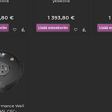
köllä
yksiköllä
3,80 €
1 393,80 €
1
riin
Lisää ostoskoriin
Lisää o
Lisää
Lisää
Lisää
Lisää
toivelistaan
vertailuun
toivelistaan
vertailuun
rmance Well
 45L CFC-