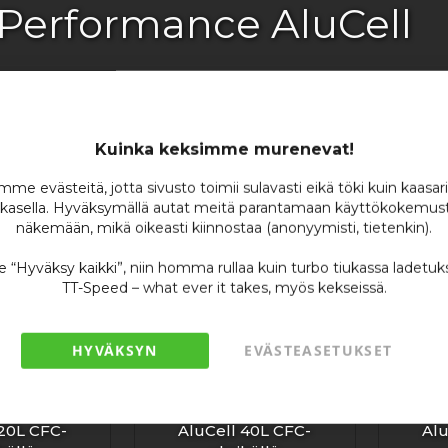
Performance AluCell
Kuinka keksimme murenevat!
me evästeitä, jotta sivusto toimii sulavasti eikä töki kuin kaasar
kasella. Hyväksymällä autat meitä parantamaan käyttökokemust
näkemään, mikä oikeasti kiinnostaa (anonyymisti, tietenkin).
se “Hyväksy kaikki”, niin homma rullaa kuin turbo tiukassa ladetuk
TT-Speed – what ever it takes, myös kekseissä.
HYVÄKSYN
EVÄSTEASETUKSET
rformance
Nuke Performance
Nuk
 20L CFC-
AluCell 40L CFC-
Alu