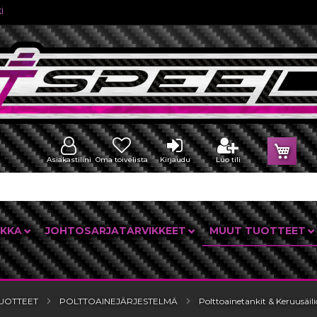
i
Osto
Asiakastilini
Oma toivelista
Kirjaudu
Luo tili
IKKA
JOHTOSARJATARVIKKEET
MUUT TUOTTEET
UOTTEET
POLTTOAINEJÄRJESTELMÄ
Polttoainetankit & Keruusäili