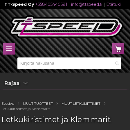
TT-Speed Oy
+358405440581
|
info@ttspeed.fi
|
Etätuki
Skip
to
Content
Ost
Rajaa
Etusivu
MUUT TUOTTEET
MUUT LETKULIITTIMET
Letkukiristimet ja Klemmarit
Letkukiristimet ja Klemmarit