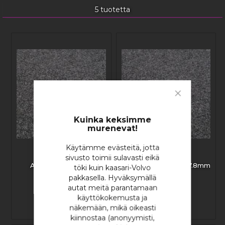
5
tuotetta
Close
Cookie
Bar
Kuinka keksimme
murenevat!
Käytämme evästeitä, jotta
Letkukiristin
Letkukiristin
sivusto toimii sulavasti eikä
Alumiinisuojuksella
Alumiinisuojuksella 17.8mm
töki kuin kaasari-Volvo
14.3mm
pakkasella. Hyväksymällä
autat meitä parantamaan
käyttökokemusta ja
näkemään, mikä oikeasti
6,79 €
7,40 €
kiinnostaa (anonyymisti,