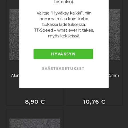
tietenkin).
Valitse “Hyväksy kaikki”, niin
homma rullaa kuin turbo
tiukassa ladetuksessa.
TT-Speed – what ever it takes,
myös kekseissä.
HYVÄKSYN
EVÄSTEASETUKSET
Letkukiristin
Letkukiristin
Alumiinisuojuksella 21mm
Alumiinisuojuksella 25mm
8,90 €
10,76 €