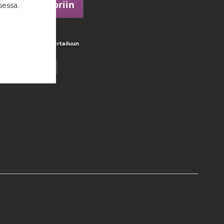
Lisää ostoskoriin
sessa.
istaan
Lisää vertailuun