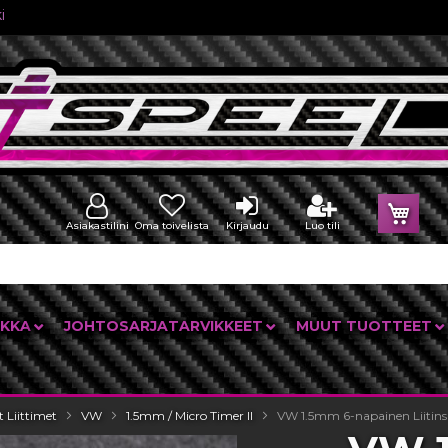
i
Osto
Asiakastilini
Oma toivelista
Kirjaudu
Luo tili
IKKA
JOHTOSARJATARVIKKEET
MUUT TUOTTEET
t Liittimet
VW
1.5mm / Micro Timer II
VW 1.5mm 6-napainen Liitinsa