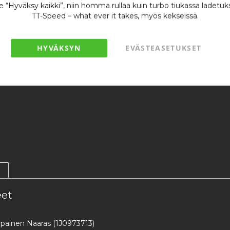
se “Hyväksy kaikki”, niin homma rullaa kuin turbo tiukassa ladetuk
TT-Speed – what ever it takes, myös kekseissä.
Lisää toivel
HYVÄKSYN
EVÄSTEASETUKSET
eet
painen Naaras (1J0973713)