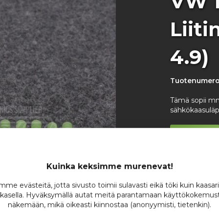
VW 1
Liit
4.9)
Tuotenumero
Tämä sopii m
sähkökaasuläp
Varastossa
Ole ensimmäin
8,
Kuinka keksimme murenevat!
/ 
me evästeitä, jotta sivusto toimii sulavasti eikä töki kuin kaasar
kasella. Hyväksymällä autat meitä parantamaan käyttökokemust
näkemään, mikä oikeasti kiinnostaa (anonyymisti, tietenkin).