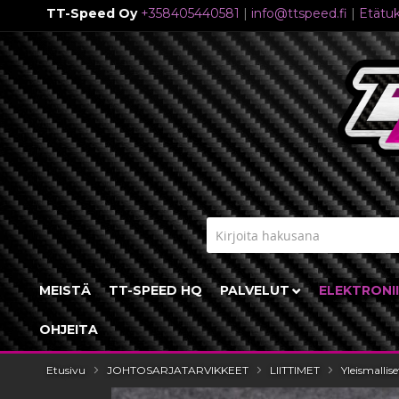
TT-Speed Oy
+358405440581
|
info@ttspeed.fi
|
Etätuk
Skip
to
Content
MEISTÄ
TT-SPEED HQ
PALVELUT
ELEKTRONI
OHJEITA
Etusivu
JOHTOSARJATARVIKKEET
LIITTIMET
Yleismallise
Skip