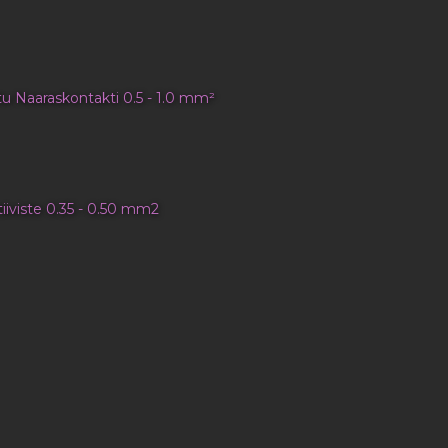
ttu Naaraskontakti 0.5 - 1.0 mm²
tiiviste 0.35 - 0.50 mm2