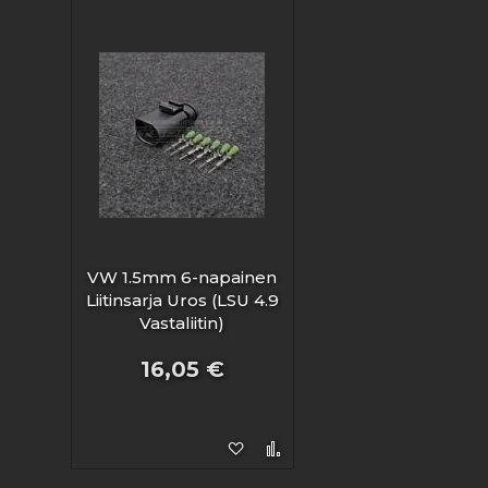
VW 1.5mm 6-napainen
Liitinsarja Uros (LSU 4.9
Vastaliitin)
16,05 €
Lisää toivelistaan
Lisää vertailuun