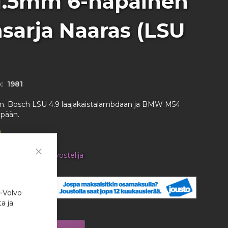
.5mm 6-napainen
insarja Naaras (LSU
:
1981
m. Bosch LSU 4.9 laajakaistalambdaan ja BMW M54
pään.
en tuotteen arvostelija
Close
Cookie
34 €
Bar
kappale
i-Volvo
a ja