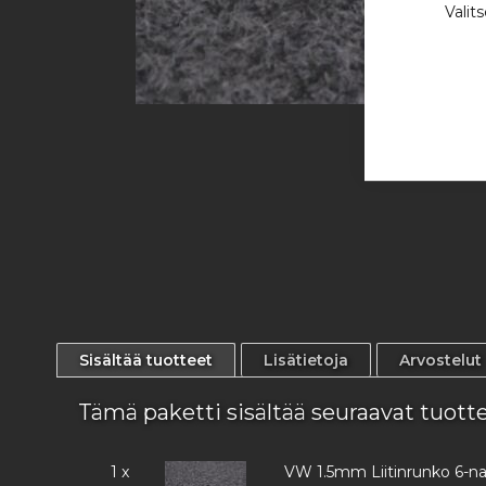
Valit
Skip
to
the
beginning
of
the
images
gallery
Sisältää tuotteet
Lisätietoja
Arvostelut
Tämä paketti sisältää seuraavat tuott
1 x
VW 1.5mm Liitinrunko 6-na