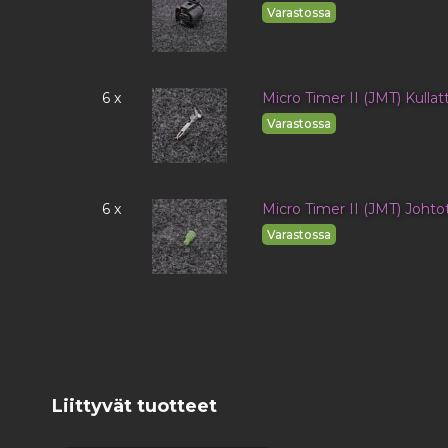
Varastossa
6 x
Micro Timer II (JMT) Kulla
Varastossa
6 x
Micro Timer II (JMT) Johto
Varastossa
Liittyvät tuotteet