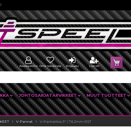
i
Osto
Asiakastilini
Oma toivelista
Kirjaudu
Luo tili
IKKA
JOHTOSARJATARVIKKEET
MUUT TUOTTEET
KEET
V-Pannat
V-Pantaliitos 3" / 76,2mm RST