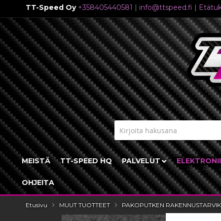
TT-Speed Oy
+358405440581
|
info@ttspeed.fi
|
Etätuk
Skip
to
Content
MEISTÄ
TT-SPEED HQ
PALVELUT
ELEKTRONI
OHJEITA
Etusivu
MUUT TUOTTEET
PAKOPUTKEN RAKENNUSTARVIK
Skip