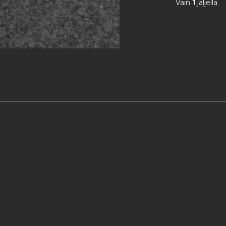
Vain
1
jäljellä