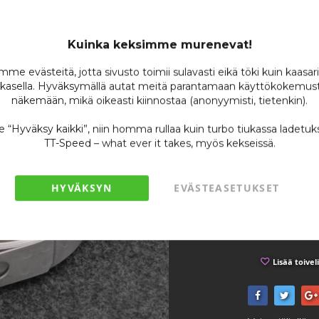
V-Pan
76,
Kuinka keksimme murenevat!
me evästeitä, jotta sivusto toimii sulavasti eikä töki kuin kaasar
Tuotenumero
kasella. Hyväksymällä autat meitä parantamaan käyttökokemust
näkemään, mikä oikeasti kiinnostaa (anonyymisti, tietenkin).
Varastossa
Ole ensimmäin
se “Hyväksy kaikki”, niin homma rullaa kuin turbo tiukassa ladetuk
TT-Speed – what ever it takes, myös kekseissä.
35
/ 
HYVÄKSYN
EVÄSTEASETUKSET
Lisää toivel