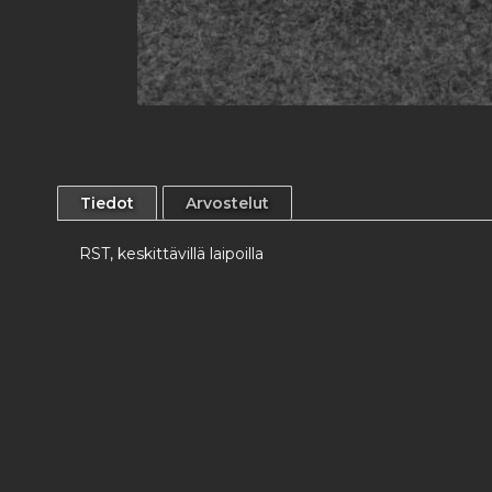
Skip
to
the
beginning
Tiedot
Arvostelut
of
the
images
RST, keskittävillä laipoilla
gallery