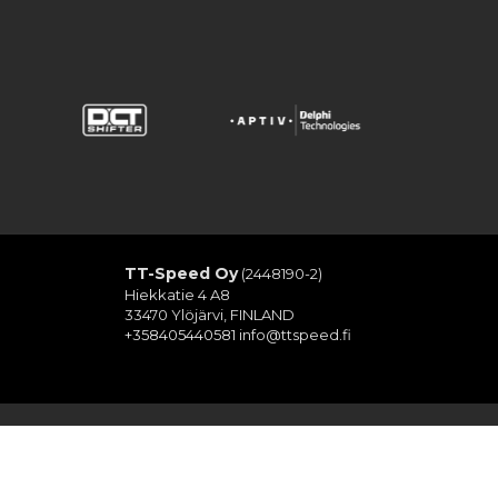
TT-Speed Oy
(2448190-2)
Hiekkatie 4 A8
33470 Ylöjärvi, FINLAND
+358405440581
info@ttspeed.fi