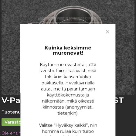
images
gallery
Close
Cookie
Bar
Kuinka keksimme
murenevat!
Käytämme evästeitä, jotta
sivusto toimii sulavasti eikä
töki kuin kaasari-Volvo
pakkasella. Hyväksymällä
autat meitä parantamaan
käyttökokemusta ja
Skip
V-Pantaliitos 2" / 50,8mm RST
näkemään, mikä oikeasti
to
kiinnostaa (anonyymisti,
the
Tuotenumero:
4849
tietenkin).
beginning
of
Varastossa
Valitse “Hyväksy kaikki”, niin
the
homma rullaa kuin turbo
Ole ensimmäinen tuotteen arvostelija
images