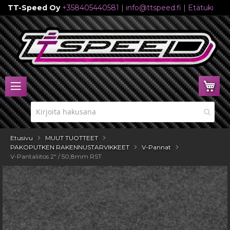
TT-Speed Oy
+358405440581
|
info@ttspeed.fi
|
Etätuki
Skip
to
Content
Ost
Etusivu
MUUT TUOTTEET
PAKOPUTKEN RAKENNUSTARVIKKEET
V-Pannat
V-Pantaliitos 2" / 50,8mm RST
Skip
to
the
end
of
the