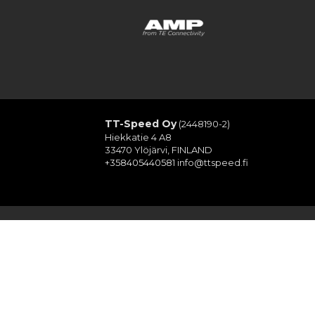
TT-Speed Oy
(2448190-2)
Hiekkatie 4 A8
33470 Ylöjärvi, FINLAND
+358405440581
info@ttspeed.fi