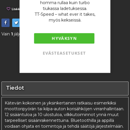
homma rullaa kuin turbo
tiukassa ladetuksessa.
Lisää toivelistaan
Lisää vertailuun
TT-Speed – what ever it takes,
myös kekseissä.
Vain
1
jäljellä
HYVÄKSYN
EVÄSTEASETUKSET
Tiedot
Kätevän kokoinen ja yksinkertainen ratkaisu esimerkiksi
moottoripyörän tai kilpa-auton korisähköjen virranhallintaan.
12 sisääntuloa ja 10 ulostuloa, vilkkutoiminnot ynnä muut
tarpeelliset sisäänrakennettuina. Bluetoothilla ja appillä
voidaan ohjata eri toimintoja ja tehdä säätöjä järjestelmään.