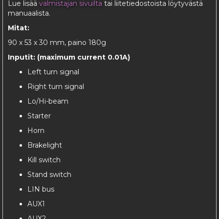
Lue lisää
valmistajan sivuilta
tai liitetiedostoista löytyvästä
manuaalista.
Mitat:
90 x 53 x 30 mm, paino 180g
Inputit: (maximum current 0.01A)
Left turn signal
Right turn signal
Lo/Hi-beam
Starter
Horn
Brakelight
Kill switch
Stand switch
LIN bus
AUX1
AUX2