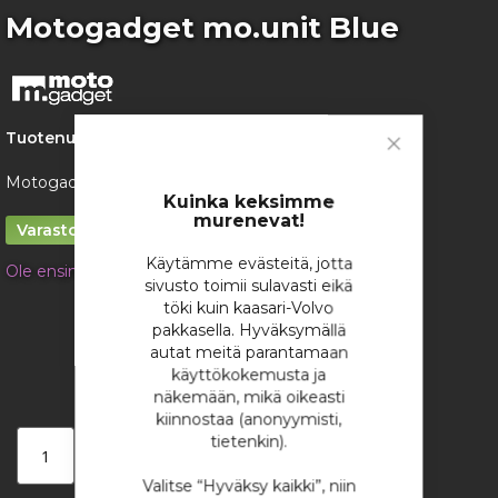
Skip
Motogadget mo.unit Blue
to
the
beginning
of
the
Tuotenumero:
1620
images
Close
gallery
Motogadget mo.unit Blue virranhallintayksikkö valoille
Cookie
Bar
Kuinka keksimme
murenevat!
Varastossa
Käytämme evästeitä, jotta
Ole ensimmäinen tuotteen arvostelija
sivusto toimii sulavasti eikä
424,98 €
töki kuin kaasari-Volvo
pakkasella. Hyväksymällä
/ kappale
autat meitä parantamaan
käyttökokemusta ja
näkemään, mikä oikeasti
kiinnostaa (anonyymisti,
tietenkin).
Lisää ostoskoriin
Valitse “Hyväksy kaikki”, niin