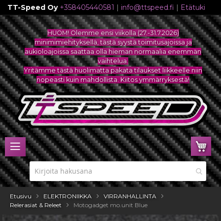
TT-Speed Oy
+358405440581
|
info@ttspeed.fi
|
Etätuki
Skip
to
HUOM! Olemme ensi viikolla (27.-31.7.2026)
Content
minimimiehityksellä, tästä syystä toimitusajoissa ja
aukioloajoissa saattaa olla hieman normaalia enemmän
vaihtelua.
Yritämme tästä huolimatta pakata tilaukset liikkeelle niin
nopeasti kuin mahdollista. Kiitos ymmärryksestä!
Ost
Etusivu
ELEKTRONIIKKA
VIRRANHALLINTA
Relerasiat & Releet
Motogadget mo.unit Blue
Skip