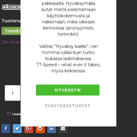
images
pakkasella. Hyväksymällä
gallery
autat meitä parantamaan
käyttökokemusta ja
Tuotenumero:
4573
näkemään, mikä oikeasti
kiinnostaa (anonyymisti,
Toimitusaika 1 – 2 viikkoa
tietenkin).
Ole ensimmäinen tuotteen arvostelija
Valitse “Hyväksy kaikki”, niin
1 124,44 €
homma rullaa kuin turbo
tiukassa ladetuksessa.
/ kappale
TT-Speed – what ever it takes,
myös kekseissä.
HYVÄKSYN
Lisää ostoskoriin
EVÄSTEASETUKSET
Lisää toivelistaan
Lisää vertailuun