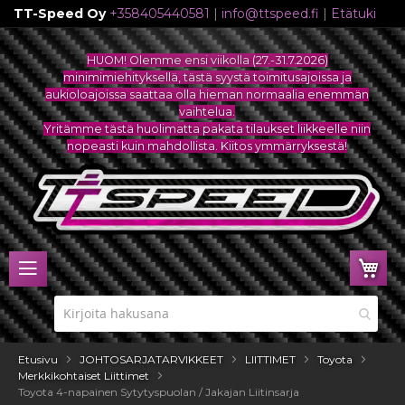
TT-Speed Oy
+358405440581
|
info@ttspeed.fi
|
Etätuki
Skip
to
HUOM! Olemme ensi viikolla (27.-31.7.2026)
Content
minimimiehityksellä, tästä syystä toimitusajoissa ja
aukioloajoissa saattaa olla hieman normaalia enemmän
vaihtelua.
Yritämme tästä huolimatta pakata tilaukset liikkeelle niin
nopeasti kuin mahdollista. Kiitos ymmärryksestä!
Ost
Etusivu
JOHTOSARJATARVIKKEET
LIITTIMET
Toyota
Merkkikohtaiset Liittimet
Toyota 4-napainen Sytytyspuolan / Jakajan Liitinsarja