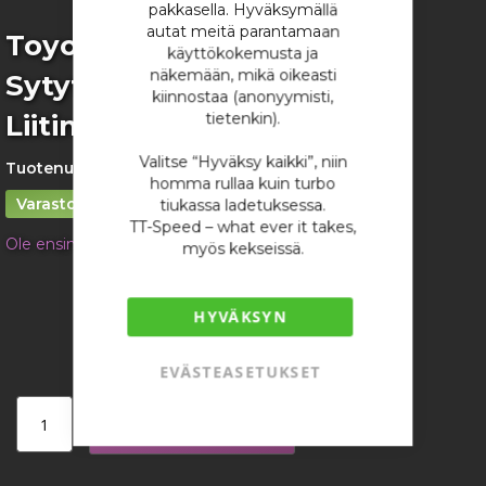
pakkasella. Hyväksymällä
autat meitä parantamaan
Skip
Toyota 4-napainen
käyttökokemusta ja
to
näkemään, mikä oikeasti
Sytytyspuolan / Jakajan
the
kiinnostaa (anonyymisti,
beginning
Liitinsarja
tietenkin).
of
the
Valitse “Hyväksy kaikki”, niin
images
Tuotenumero:
4559
homma rullaa kuin turbo
gallery
Varastossa
tiukassa ladetuksessa.
TT-Speed – what ever it takes,
Ole ensimmäinen tuotteen arvostelija
myös kekseissä.
17,29 €
/ kappale
HYVÄKSYN
EVÄSTEASETUKSET
Lisää ostoskoriin