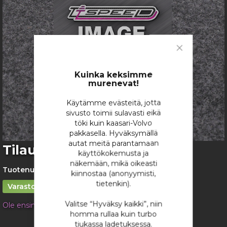
Close
Cookie
Bar
Kuinka keksimme
murenevat!
Käytämme evästeitä, jotta
sivusto toimii sulavasti eikä
töki kuin kaasari-Volvo
pakkasella. Hyväksymällä
autat meitä parantamaan
Skip
Tilaustuote
käyttökokemusta ja
to
näkemään, mikä oikeasti
the
Tuotenumero:
Tilaustuote
kiinnostaa (anonyymisti,
beginning
tietenkin).
of
Varastossa
the
Valitse “Hyväksy kaikki”, niin
Ole ensimmäinen tuotteen arvostelija
images
homma rullaa kuin turbo
gallery
0,00 €
tiukassa ladetuksessa.