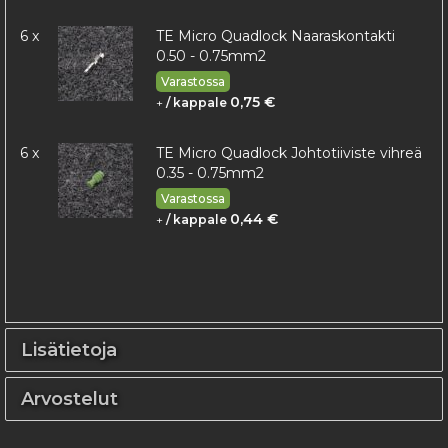
6 x
TE Micro Quadlock Naaraskontakti
0.50 - 0.75mm2
Varastossa
0,75 €
+
/ kappale
6 x
TE Micro Quadlock Johtotiiviste vihreä
0.35 - 0.75mm2
Varastossa
0,44 €
+
/ kappale
Lisätietoja
Arvostelut