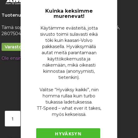
the
Close
Cookie
images
Bar
Kuinka keksimme
gallery
Tuotenumero:
2033
murenevat!
Tämä sopii mm. Bosch sähkökaasuläppiin 0280750474,
Käytämme evästeitä, jotta
280750473 sekä joihinkin kaasupedaaleihin.
sivusto toimii sulavasti eikä
töki kuin kaasari-Volvo
pakkasella. Hyväksymällä
Varastossa
autat meitä parantamaan
Ole ensimmäinen tuotteen arvostelija
käyttökokemusta ja
näkemään, mikä oikeasti
11,83 €
kiinnostaa (anonyymisti,
tietenkin).
/ kappale
Valitse “Hyväksy kaikki”, niin
homma rullaa kuin turbo
tiukassa ladetuksessa.
TT-Speed – what ever it takes,
myös kekseissä.
Lisää ostoskoriin
HYVÄKSYN