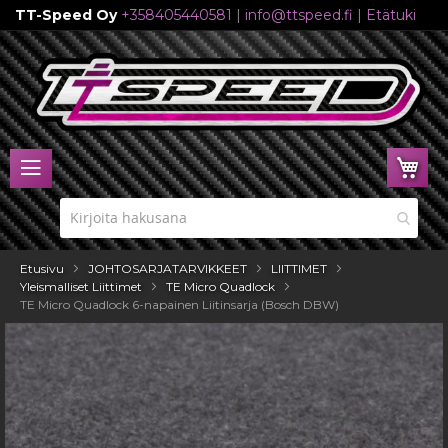
TT-Speed Oy
+358405440581
|
info@ttspeed.fi
|
Etätuki
Skip
to
Content
Ost
Etusivu
JOHTOSARJATARVIKKEET
LIITTIMET
Yleismalliset Liittimet
TE Micro Quadlock
TE Micro Quadlock 6-napainen Liitinsarja (Bosch DBW)
Skip
to
the
end
of
the