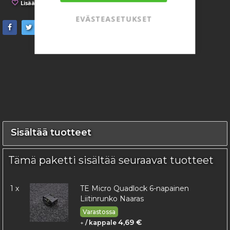
Lisää toivelistaan
Lisää vertailuun
EVÄSTEASETUKSET
Sisältää tuotteet
Tämä paketti sisältää seuraavat tuotteet
1 x
TE Micro Quadlock 6-napainen
Liitinrunko Naaras
Varastossa
4,69 €
+
/ kappale