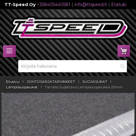
TT-Speed Oy
+358405440581
|
info@ttspeed.fi
|
Etätuki
Skip
to
Content
Ost
Etusivu
JOHTOSARJATARVIKKEET
SUOJASUKAT
Lämpösuojasukat
Tarralla Suljettava Lämpösuojasukka 25mm
Skip
to
the
end
of
the
images