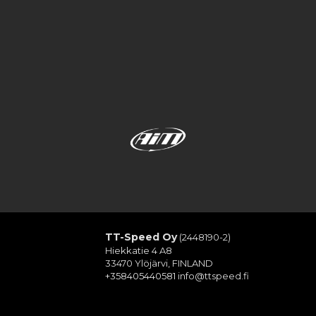
TT-Speed Oy
(2448190-2)
Hiekkatie 4 A8
33470 Ylöjärvi, FINLAND
+358405440581
info@ttspeed.fi