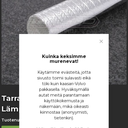
gallery
Close
Cookie
Bar
Kuinka keksimme
murenevat!
Käytämme evästeitä, jotta
sivusto toimii sulavasti eikä
töki kuin kaasari-Volvo
pakkasella. Hyväksymällä
autat meitä parantamaan
Skip
Tarralla Suljettava
käyttökokemusta ja
to
näkemään, mikä oikeasti
Lämpösuojasukka 25mm
the
kiinnostaa (anonyymisti,
beginning
tietenkin).
of
Tuotenumero:
1604
the