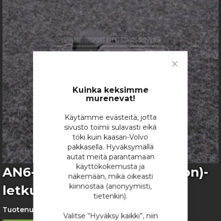
the
images
gallery
Close
Cookie
Bar
Kuinka keksimme
murenevat!
Käytämme evästeitä, jotta
sivusto toimii sulavasti eikä
töki kuin kaasari-Volvo
pakkasella. Hyväksymällä
autat meitä parantamaan
käyttökokemusta ja
Skip
AN6-liitin Suora, PTFE (Teflon)-
näkemään, mikä oikeasti
to
kiinnostaa (anonyymisti,
letkulle
the
tietenkin).
beginning
of
Tuotenumero:
1294
Valitse “Hyväksy kaikki”, niin
the