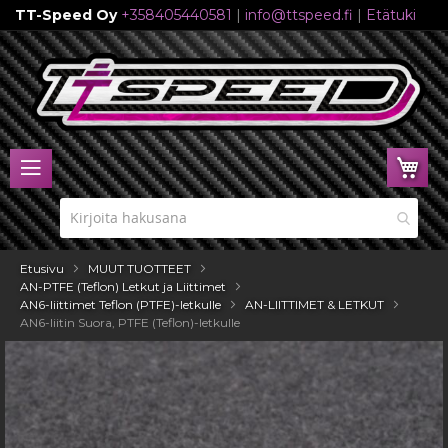
TT-Speed Oy
+358405440581
|
info@ttspeed.fi
|
Etätuki
Skip
to
Content
Ost
Etusivu
MUUT TUOTTEET
AN-PTFE (Teflon) Letkut ja Liittimet
AN6-liittimet Teflon (PTFE)-letkulle
AN-LIITTIMET & LETKUT
AN6-liitin Suora, PTFE (Teflon)-letkulle
Skip
to
the
end
of