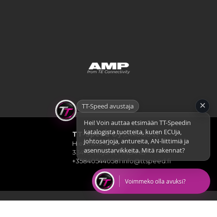
×
TT-Speed avustaja
Hei! Voin auttaa etsimään TT-Speedin
katalogista tuotteita, kuten ECUja,
TT-Speed Oy
(2448190-2)
johtosarjoja, antureita, AN-liittimiä ja
Hiekkatie 4 A8
asennustarvikkeita. Mitä rakennat?
33470 Ylöjärvi, FINLAND
+358405440581
info@ttspeed.fi
Voimmeko olla avuksi?