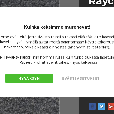
Rayc
Kuinka keksimme murenevat!
Tuotenumero
Varastossa
me evästeitä, jotta sivusto toimii sulavasti eikä töki kuin kaasar
kasella. Hyväksymällä autat meitä parantamaan käyttökokemust
Ole ensimmäin
näkemään, mikä oikeasti kiinnostaa (anonyymisti, tietenkin).
13,
se “Hyväksy kaikki”, niin homma rullaa kuin turbo tiukassa ladetuk
/
TT-Speed – what ever it takes, myös kekseissä.
HYVÄKSYN
EVÄSTEASETUKSET
Lisää toivel