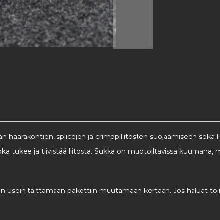
aarakohtien, splicejen ja crimppiliitosten suojaamiseen sekä liitt
joka tukee ja tiivistää liitosta. Sukka on muotoiltavissa kuumana
n usein taittamaan pakettiin muutamaan kertaan. Jos haluat toi