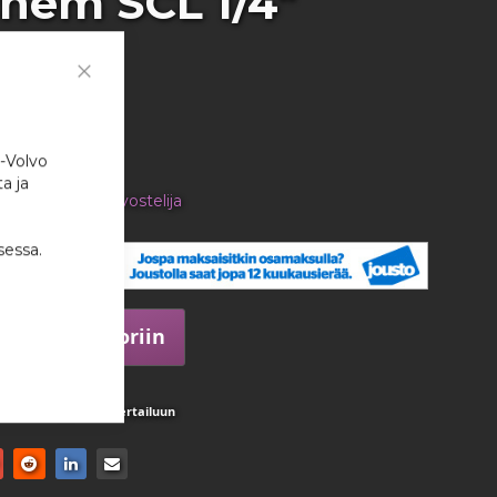
hem SCL 1/4"
Close
Cookie
:
831
Bar
i-Volvo
a ja
en tuotteen arvostelija
39 €
sessa.
 120cm
Lisää ostoskoriin
istaan
Lisää vertailuun