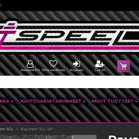
i
Osto
Asiakastilini
Oma toivelista
Kirjaudu
Luo tili
IKKA
JOHTOSARJATARVIKKEET
MUUT TUOTTEET
em SCL
Raychem SCL 1/4"