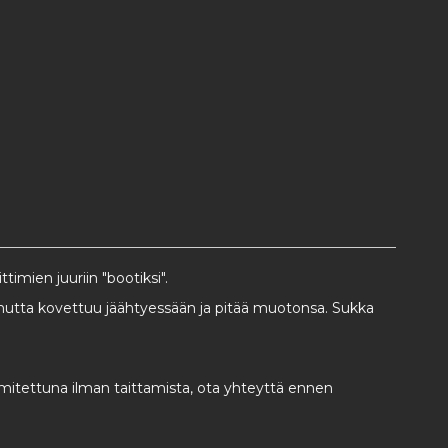
imien juuriin "bootiksi".
, mutta kovettuu jäähtyessään ja pitää muotonsa. Sukka
mitettuna ilman taittamista, ota yhteyttä ennen