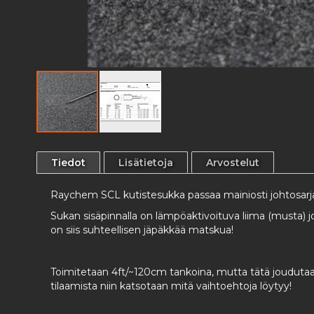
Skip
to
Tiedot
Lisätietoja
Arvostelut
the
beginning
Raychem SCL kutistesukka passaa mainiosti johtosarjan h
of
the
Sukan sisäpinnalla on lämpöaktivoituva liima (musta) 
images
on siis suhteellisen jäpäkkää matskua!
gallery
Toimitetaan 4ft/~120cm tankoina, mutta tätä joudutaa
tilaamista niin katsotaan mitä vaihtoehtoja löytyy!