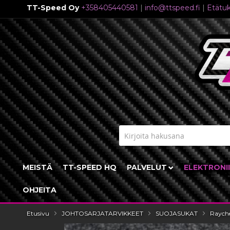
TT-Speed Oy
+358405440581
|
info@ttspeed.fi
|
Etätuk
Skip
to
Content
MEISTÄ
TT-SPEED HQ
PALVELUT
ELEKTRONI
OHJEITA
Etusivu
JOHTOSARJATARVIKKEET
SUOJASUKAT
Raych
Skip