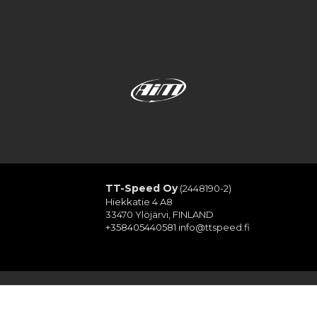
TT-Speed Oy
(2448190-2)
Hiekkatie 4 A8
33470 Ylöjärvi, FINLAND
+358405440581
info@ttspeed.fi