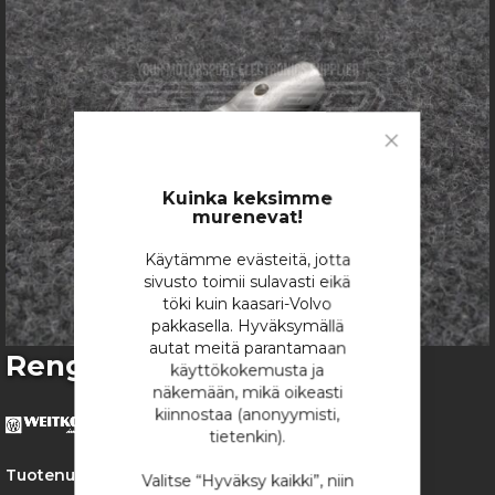
images
gallery
Close
Cookie
Bar
Kuinka keksimme
murenevat!
Käytämme evästeitä, jotta
sivusto toimii sulavasti eikä
töki kuin kaasari-Volvo
pakkasella. Hyväksymällä
autat meitä parantamaan
Skip
Rengasliitin M8 - 16mm2
käyttökokemusta ja
to
näkemään, mikä oikeasti
the
kiinnostaa (anonyymisti,
beginning
tietenkin).
of
the
Tuotenumero:
2092
Valitse “Hyväksy kaikki”, niin
images