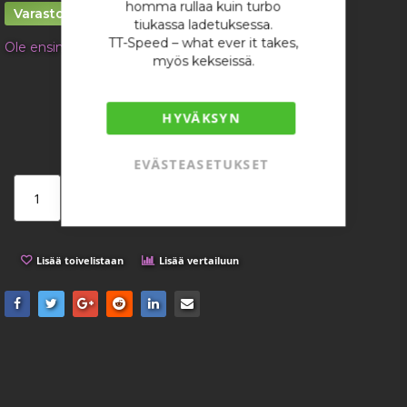
homma rullaa kuin turbo
gallery
Varastossa
tiukassa ladetuksessa.
TT-Speed – what ever it takes,
Ole ensimmäinen tuotteen arvostelija
myös kekseissä.
1,97 €
/ kappale
HYVÄKSYN
EVÄSTEASETUKSET
Lisää ostoskoriin
Lisää toivelistaan
Lisää vertailuun