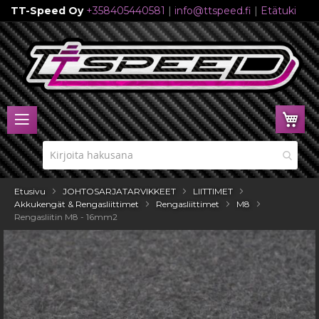
TT-Speed Oy
+358405440581
|
info@ttspeed.fi
|
Etätuki
Skip
to
Content
Ost
Etusivu
JOHTOSARJATARVIKKEET
LIITTIMET
Akkukengät & Rengasliittimet
Rengasliittimet
M8
Rengasliitin M8 - 16mm2
Skip
to
the
end
of
the