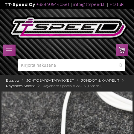
TT-Speed Oy
+358405440581
|
info@ttspeed.fi
|
Etätuki
Skip
to
Content
Ost
Etusivu
JOHTOSARJATARVIKKEET
JOHDOT & KAAPELIT
Raychem Spec55
Raychem Spec55 AWG16 (1.5mm2)
Skip
to
the
end
of
the
images