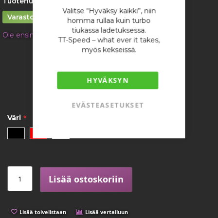
Tuotenumero:
55A0111-16-x
Valitse “Hyväksy kaikki”, niin
Varastossa
homma rullaa kuin turbo
tiukassa ladetuksessa.
Ole ensimmäinen tuotteen arvostelija
TT-Speed – what ever it takes,
myös kekseissä.
1,83 €
/ kappale
HYVÄKSYN
EVÄSTEASETUKSET
Väri
Lisää ostoskoriin
Lisää toivelistaan
Lisää vertailuun