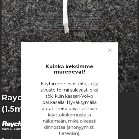
gallery
Close
Cookie
Bar
Kuinka keksimme
murenevat!
Käytämme evästeitä, jotta
sivusto toimii sulavasti eikä
Skip
Raychem Spec55 AWG16
töki kuin kaasari-Volvo
to
pakkasella. Hyväksymällä
(1.5mm2)
the
autat meitä parantamaan
beginning
käyttökokemusta ja
of
näkemään, mikä oikeasti
the
kiinnostaa (anonyymisti,
images
tietenkin).
gallery