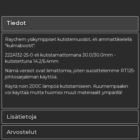
Tiedot
Raychem ysikymppiset kutistemuodot, eli ammattikielellä
"kulmabootit".
222A132-25-0 eli kutistamattomana 30.0/30.0mm -
kutistettuna 14.2/6.4mm
Nämä versiot ovat liimattomia, joten suosittelemme RT125-
johtosarjaliiman käyttöä.
Käytä noin 200C lämpöä kutistamiseen. Kuumempaakin
voi käyttää mutta huomioi muut materiaalit ympärillä!
Lisätietoja
Arvostelut