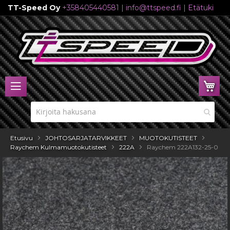
TT-Speed Oy
+358405440581
|
info@ttspeed.fi
|
Etätuki
Skip
to
Content
Ost
Etusivu
JOHTOSARJATARVIKKEET
MUOTOKUTISTEET
Raychem Kulmamuotokutisteet
222A
Raychem 222A132-25-0
Skip
to
the
end
of
the
images