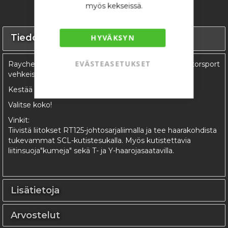
myös kekseissä.
Tiedot
HYVÄKSYN
EVÄSTEASETUKSET
Raychem DR-25 kutistesukka. The kutistesukka motorsport
vehkeisiin.
Kestää erinäkösiä litkuja ja hinkkaamista.
Valitse koko!
Vinkit:
Tiivistä liitokset RT125-johtosarjaliimalla ja tee haarakohdista
tukevammat SCL-kutistesukalla. Myös kutistettavia
liitinsuoja"kumeja" sekä T- ja Y-haarojasaatavilla.
Lisätietoja
Arvostelut