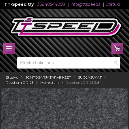
TT-Speed Oy
+358405440581
|
info@ttspeed.fi
|
Etätuki
Skip
to
Content
Ost
Etusivu
JOHTOSARJATARVIKKEET
SUOJASUKAT
Raychem DR-25
Metreittäin
Raychem DR-25 3/8"
Skip
to
the
end
of
the
images