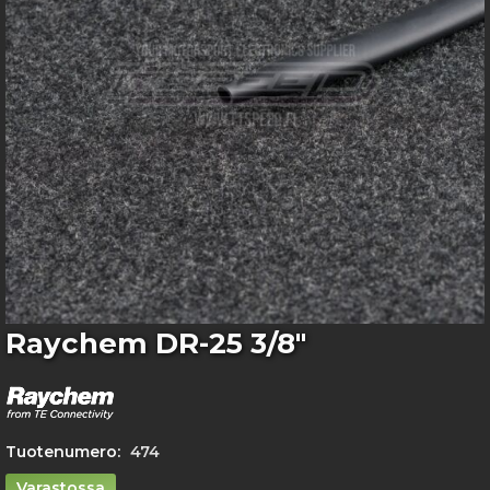
gallery
Skip
Raychem DR-25 3/8"
to
the
beginning
of
the
Tuotenumero:
474
images
gallery
Varastossa