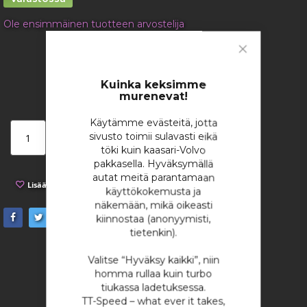
Ole ensimmäinen tuotteen arvostelija
9,48 €
Close
/ m
Cookie
Bar
Kuinka keksimme
murenevat!
Käytämme evästeitä, jotta
Lisää ostoskoriin
sivusto toimii sulavasti eikä
töki kuin kaasari-Volvo
pakkasella. Hyväksymällä
autat meitä parantamaan
Lisää toivelistaan
Lisää vertailuun
käyttökokemusta ja
näkemään, mikä oikeasti
kiinnostaa (anonyymisti,
tietenkin).
Valitse “Hyväksy kaikki”, niin
homma rullaa kuin turbo
tiukassa ladetuksessa.
TT-Speed – what ever it takes,