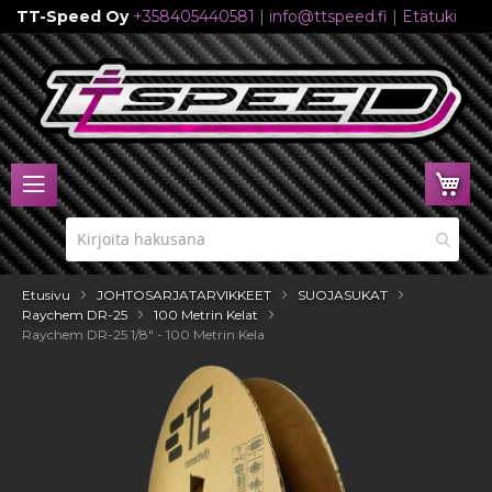
TT-Speed Oy
+358405440581
|
info@ttspeed.fi
|
Etätuki
Skip
to
Content
Ost
Etusivu
JOHTOSARJATARVIKKEET
SUOJASUKAT
Raychem DR-25
100 Metrin Kelat
Raychem DR-25 1/8" - 100 Metrin Kela
Skip
to
the
end
of
the