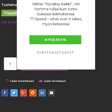
gallery
Valitse “Hyväksy kaikki”, niin
Tuotenumero:
4837
homma rullaa kuin turbo
Tilaustuote
tiukassa ladetuksessa.
TT-Speed – what ever it takes,
Ole ensimmäinen tuotteen arvostelija
myös kekseissä.
466,86 €
/ kappale
HYVÄKSYN
EVÄSTEASETUKSET
Lisää ostoskoriin
Lisää toivelistaan
Lisää vertailuun