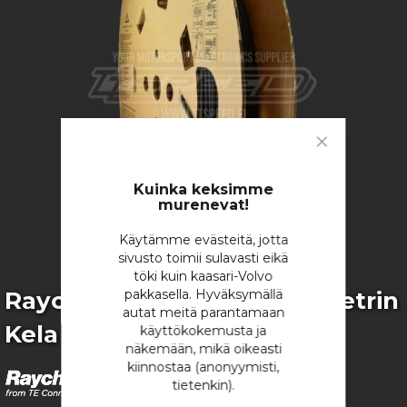
images
gallery
Close
Cookie
Bar
Kuinka keksimme
murenevat!
Käytämme evästeitä, jotta
sivusto toimii sulavasti eikä
töki kuin kaasari-Volvo
Skip
Raychem DR-25 1/8" - 100 Metrin
pakkasella. Hyväksymällä
to
autat meitä parantamaan
Kela
the
käyttökokemusta ja
beginning
näkemään, mikä oikeasti
of
kiinnostaa (anonyymisti,
the
tietenkin).
images