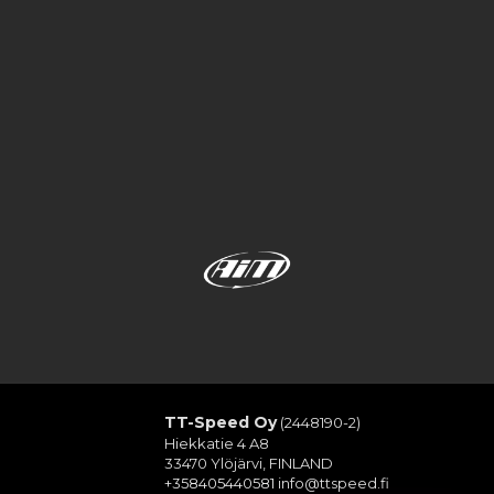
TT-Speed Oy
(2448190-2)
Hiekkatie 4 A8
33470 Ylöjärvi, FINLAND
+358405440581
info@ttspeed.fi