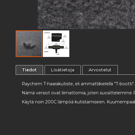
Skip
to
Tiedot
Lisätietoja
Arvostelut
the
beginning
Raychem T-haarakutiste, eli ammattikielellä "T-bootti"
of
the
Nämä versiot ovat liimattomia, joten suosittelemme R
images
Käytä noin 200C lämpöä kutistamiseen. Kuumempaakin
gallery