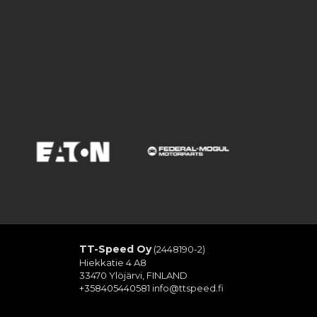
TT-Speed Oy
(2448190-2)
Hiekkatie 4 A8
33470 Ylöjärvi, FINLAND
+358405440581
info@ttspeed.fi