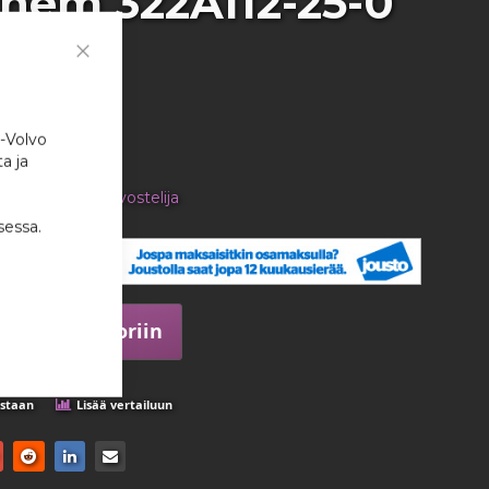
hem 322A112-25-0
Close
Cookie
Bar
:
2308
i-Volvo
a ja
en tuotteen arvostelija
sessa.
,22 €
kappale
Lisää ostoskoriin
istaan
Lisää vertailuun