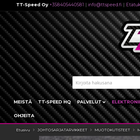
TT-Speed Oy
+358405440581
|
info@ttspeed.fi
|
Etätuk
Skip
to
Content
MEISTÄ
TT-SPEED HQ
PALVELUT
ELEKTRONI
OHJEITA
Etusivu
JOHTOSARJATARVIKKEET
MUOTOKUTISTEET
M
Skip