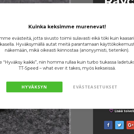
Rayc
Kuinka keksimme murenevat!
Tuotenumero
me evästeitä, jotta sivusto toimii sulavasti eikä töki kuin kaasar
Varastossa
kasella. Hyväksymällä autat meitä parantamaan käyttökokemust
näkemään, mikä oikeasti kiinnostaa (anonyymisti, tietenkin).
Ole ensimmäin
se “Hyväksy kaikki”, niin homma rullaa kuin turbo tiukassa ladetuk
33
TT-Speed – what ever it takes, myös kekseissä.
/ 
HYVÄKSYN
EVÄSTEASETUKSET
Lisää toivel