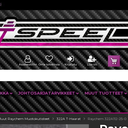
i
Osto
Asiakastilini
Oma toivelista
Kirjaudu
Luo tili
IKKA
JOHTOSARJATARVIKKEET
MUUT TUOTTEET
uut Raychem Muotokutisteet
322A T-Haarat
Raychem 322A112-25-0