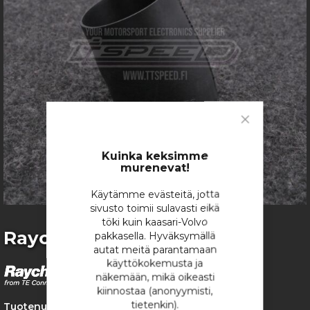
gallery
Close
Cookie
Bar
Kuinka keksimme
murenevat!
Käytämme evästeitä, jotta
sivusto toimii sulavasti eikä
töki kuin kaasari-Volvo
Skip
Raychem 222A152-25-0
pakkasella. Hyväksymällä
to
autat meitä parantamaan
the
käyttökokemusta ja
beginning
näkemään, mikä oikeasti
of
kiinnostaa (anonyymisti,
the
tietenkin).
Tuotenumero:
2293