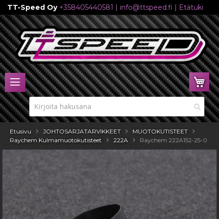
TT-Speed Oy
+358405440581
|
info@ttspeed.fi
|
Etätuki
Skip
to
Content
Ost
Etusivu
JOHTOSARJATARVIKKEET
MUOTOKUTISTEET
Raychem Kulmamuotokutisteet
222A
Raychem 222A152-25-0
Skip
to
the
end
of
the
images