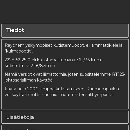
Tiedot
Raychem ysikymppiset kutistemuodot, eli ammattikielellä
"kulmabootit".
222A152-25-0 eli kutistamattomana 36.1/36.1mm -
kutistettuna 21.8/8.4mm
Nämä versiot ovat liimattomia, joten suosittelemme RT125-
johtosarjaliiman käyttöä.
Käytä noin 200C lämpöä kutistamiseen. Kuumempaakin
voi käyttää mutta huomioi muut materiaalit ympärillä!
Lisätietoja