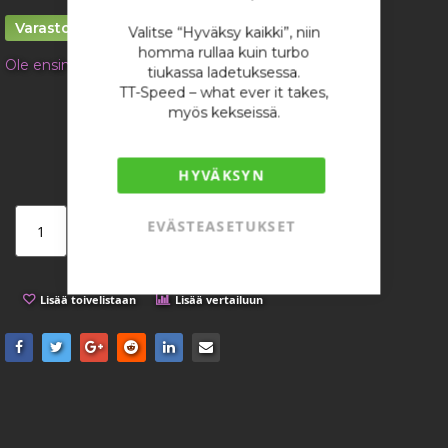
images
gallery
Varastossa
Valitse “Hyväksy kaikki”, niin
homma rullaa kuin turbo
Ole ensimmäinen tuotteen arvostelija
tiukassa ladetuksessa.
TT-Speed – what ever it takes,
18,45 €
myös kekseissä.
/ kappale
HYVÄKSYN
EVÄSTEASETUKSET
Lisää ostoskoriin
Lisää toivelistaan
Lisää vertailuun