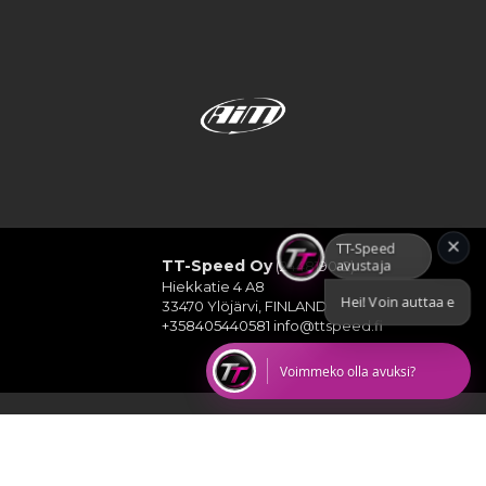
×
TT-Speed avustaja
TT-Speed Oy
(2448190-2)
Hiekkatie 4 A8
Hei! Voin auttaa etsimään TT-Sp
33470 Ylöjärvi, FINLAND
+358405440581
info@ttspeed.fi
Voimmeko olla avuksi?