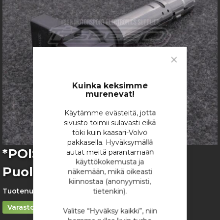
gallery
Close
Cookie
Bar
Kuinka keksimme
murenevat!
Käytämme evästeitä, jotta
sivusto toimii sulavasti eikä
töki kuin kaasari-Volvo
pakkasella. Hyväksymällä
Skip
*POISTO* Huco Lyhyt VAG-
autat meitä parantamaan
to
käyttökokemusta ja
Puola
the
näkemään, mikä oikeasti
beginning
kiinnostaa (anonyymisti,
of
Tuotenumero:
Huugo
tietenkin).
the
Varastossa
images
Valitse “Hyväksy kaikki”, niin
gallery