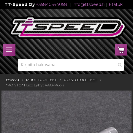
TT-Speed Oy
+358405440581
|
info@ttspeed.fi
|
Etätuki
Skip
to
Content
Ost
Etusivu
MUUT TUOTTEET
POISTOTUOTTEET
*POISTO* Huco Lyhyt VAG-Puola
Skip
to
the
end
of
the
images