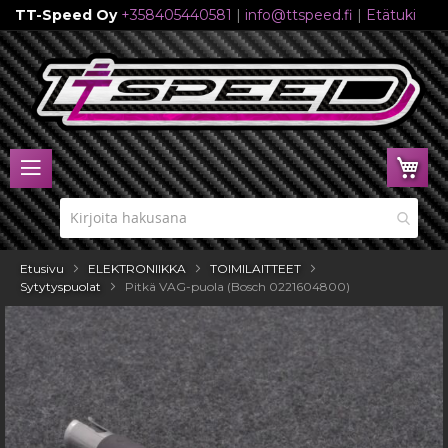
TT-Speed Oy
+358405440581
|
info@ttspeed.fi
|
Etätuki
Skip
to
Content
Ost
Etusivu
ELEKTRONIIKKA
TOIMILAITTEET
Sytytyspuolat
Pitkä VAG-puola (Bosch 0221604800)
Skip
to
the
end
of
the
images