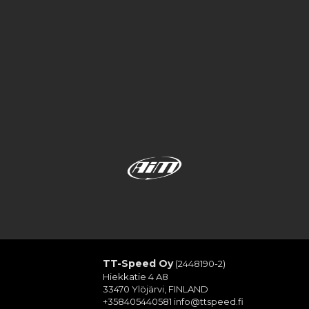
TT-Speed Oy
(2448190-2)
Hiekkatie 4 A8
33470 Ylöjärvi, FINLAND
+358405440581
info@ttspeed.fi