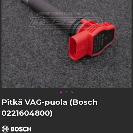
gallery
Skip
Pitkä VAG-puola (Bosch
to
0221604800)
the
beginning
of
the