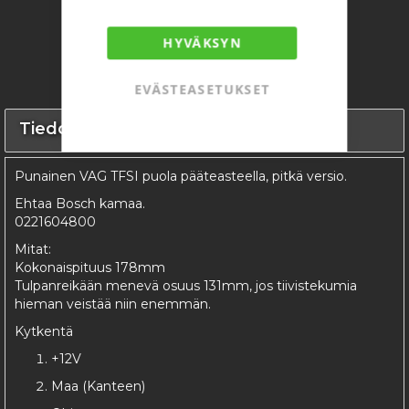
HYVÄKSYN
EVÄSTEASETUKSET
Tiedot
Punainen VAG TFSI puola pääteasteella, pitkä versio.
Ehtaa Bosch kamaa.
0221604800
Mitat:
Kokonaispituus 178mm
Tulpanreikään menevä osuus 131mm, jos tiivistekumia
hieman veistää niin enemmän.
Kytkentä
+12V
Maa (Kanteen)