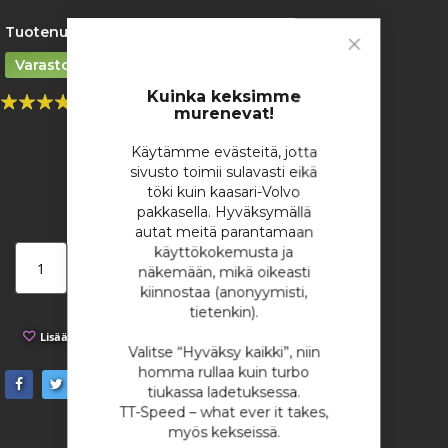
images
gallery
Tuotenumero:
506
Varastossa
Close
Cookie
Bar
Kuinka keksimme
Rating:
1
Arvostelu
Lisää arviosi
murenevat!
100
100
% of
43,74 €
Käytämme evästeitä, jotta
/ kappale
sivusto toimii sulavasti eikä
töki kuin kaasari-Volvo
pakkasella. Hyväksymällä
autat meitä parantamaan
käyttökokemusta ja
Lisää ostoskoriin
näkemään, mikä oikeasti
kiinnostaa (anonyymisti,
tietenkin).
Lisää toivelistaan
Lisää vertailuun
Valitse “Hyväksy kaikki”, niin
homma rullaa kuin turbo
tiukassa ladetuksessa.
TT-Speed – what ever it takes,
myös kekseissä.