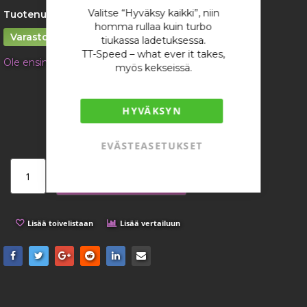
gallery
Valitse “Hyväksy kaikki”, niin
Tuotenumero:
4798
homma rullaa kuin turbo
Varastossa
tiukassa ladetuksessa.
TT-Speed – what ever it takes,
Ole ensimmäinen tuotteen arvostelija
myös kekseissä.
18,07 €
/ kappale
HYVÄKSYN
EVÄSTEASETUKSET
Lisää ostoskoriin
Lisää toivelistaan
Lisää vertailuun