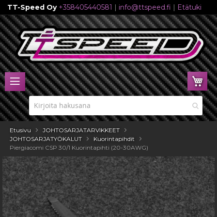
TT-Speed Oy
+358405440581
|
info@ttspeed.fi
|
Etätuki
Skip
to
Content
Ost
Etusivu
JOHTOSARJATARVIKKEET
JOHTOSARJATYÖKALUT
Kuorintapihdit
Piergiacomi CSP 30/1 Kuorintapihti (20-30AWG)
Skip
to
the
end
of
the