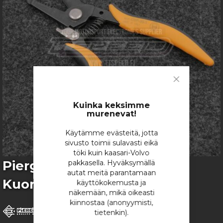
images
gallery
Close
Cookie
Bar
Kuinka keksimme
murenevat!
Käytämme evästeitä, jotta
sivusto toimii sulavasti eikä
töki kuin kaasari-Volvo
Skip
Piergiacomi CSP 30/1
pakkasella. Hyväksymällä
to
autat meitä parantamaan
Kuorintapihti (20-30AWG)
the
käyttökokemusta ja
beginning
näkemään, mikä oikeasti
of
kiinnostaa (anonyymisti,
the
tietenkin).
images