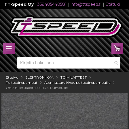
TT-Speed Oy
+358405440581
|
info@ttspeed.fi
|
Etätuki
Skip
to
Content
Ost
Etusivu
ELEKTRONIIKKA
TOIMILAITTEET
Polttoainepumput
Asennustarvikkeet polttoainepumpuille
OBP Billet Jakotukki 044-Pumpuille
Skip
to
the
end
of
the