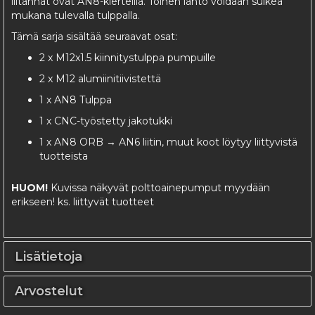
liitännät ovat AN8-kierteillä. Toinen lähtö voidaan sulkea
mukana tulevalla tulppalla.
Tämä sarja sisältää seuraavat osat:
2 x M12x1.5 kiinnitystulppa pumpuille
2 x M12 alumiinitiivistettä
1 x AN8 Tulppa
1 x CNC-työstetty jakotukki
1 x AN8 ORB → AN6 liitin, muut koot löytyy liittyvistä
tuotteista
HUOM!
Kuvissa näkyvät polttoainepumput myydään
erikseen! ks. liittyvät tuotteet
Lisätietoja
Arvostelut