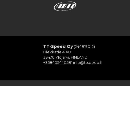
TT-Speed Oy
(2448190-2)
Hiekkatie 4 A8
33470 Ylöjärvi, FINLAND
+358405440581
info@ttspeed.fi