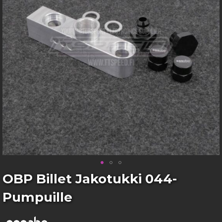
images
gallery
Skip
OBP Billet Jakotukki 044-
to
Pumpuille
the
beginning
of