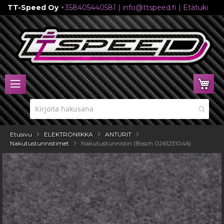
TT-Speed Oy
+358405440581
|
info@ttspeed.fi
|
Etätuki
Skip
to
Content
Ost
Etusivu
ELEKTRONIIKKA
ANTURIT
Nakutustunnistimet
Nakutustunnistin (Bosch 0261231046)
Skip
to
the
end
of
the
images