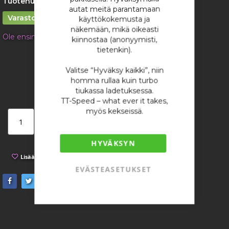
Tuotenumero:
1326
autat meitä parantamaan
Varastossa
käyttökokemusta ja
näkemään, mikä oikeasti
Ole ensimmäinen tuotteen arvostelija
kiinnostaa (anonyymisti,
tietenkin).
29,49 €
/ kappale
Valitse “Hyväksy kaikki”, niin
homma rullaa kuin turbo
tiukassa ladetuksessa.
TT-Speed – what ever it takes,
myös kekseissä.
Lisää ostoskoriin
HYVÄKSYN
Lisää toivelistaan
Lisää vertailuun
EVÄSTEASETUKSET