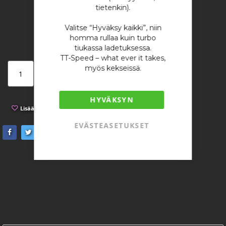
1 655,93 €
tietenkin).
/ kappale
Valitse “Hyväksy kaikki”, niin
homma rullaa kuin turbo
tiukassa ladetuksessa.
TT-Speed – what ever it takes,
myös kekseissä.
Lisää ostoskoriin
HYVÄKSYN
Lisää toivelistaan
Lisää vertailuun
EVÄSTEASETUKSET