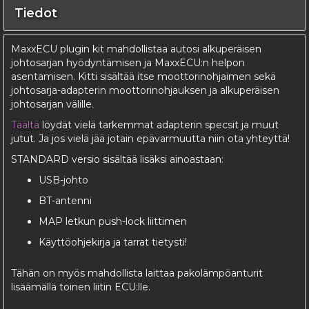
Tiedot
MaxxECU plugin kit mahdollistaa autosi alkuperäisen
johtosarjan hyödyntämisen ja MaxxECU:n helpon
asentamisen. Kitti sisältää itse moottorinohjaimen sekä
johtosarja-adapterin moottorinohjauksen ja alkuperäisen
johtosarjan välille.
Täältä
löydät vielä tarkemmat adapterin specsit ja muut
jutut. Ja jos vielä jää jotain epävarmuutta niin ota yhteyttä!
STANDARD versio sisältää lisäksi ainoastaan:
USB-johto
BT-antenni
MAP letkun push-lock liittimen
Käyttöohjekirja ja tarrat tietysti!
Tähän on myös mahdollista laittaa pakolämpöanturit
lisäämällä toinen liitin ECU:lle.