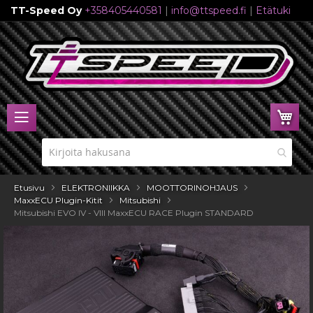
TT-Speed Oy
+358405440581
|
info@ttspeed.fi
|
Etätuki
Skip
to
Content
Ost
Etusivu
ELEKTRONIIKKA
MOOTTORINOHJAUS
MaxxECU Plugin-Kitit
Mitsubishi
Mitsubishi EVO IV - VIII MaxxECU RACE Plugin STANDARD
Skip
to
the
end
of
the