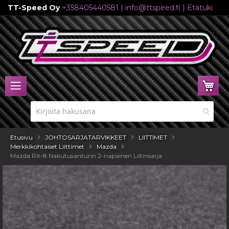
TT-Speed Oy
+358405440581
|
info@ttspeed.fi
|
Etätuki
Skip
to
Content
Ost
Etusivu
JOHTOSARJATARVIKKEET
LIITTIMET
Merkkikohtaiset Liittimet
Mazda
Mazda RX-8 Nakutusanturin 2-napainen Liitinsarja
Skip
to
the
end
of
the