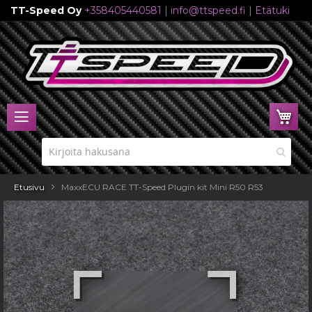
TT-Speed Oy
+358405440581
|
info@ttspeed.fi
|
Etätuki
Skip
to
Content
Ost
Etusivu
MaxxECU RACE TT-Speed Plugin kit Mini R50 R53
Skip
to
the
end
of
the
images
gallery