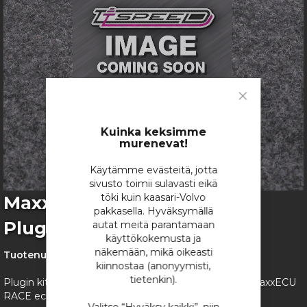
Close
Cookie
Bar
Kuinka keksimme
murenevat!
Käytämme evästeitä, jotta
sivusto toimii sulavasti eikä
Skip
töki kuin kaasari-Volvo
MaxxECU RACE TT-Speed
to
pakkasella. Hyväksymällä
Plugin kit Mini R50 R53
the
autat meitä parantamaan
beginning
käyttökokemusta ja
of
näkemään, mikä oikeasti
Tuotenumero:
1619
the
kiinnostaa (anonyymisti,
images
tietenkin).
Plugin kitti Mini R50 / R53 1.6l W10B16A koneeseen MaxxECU
gallery
RACE eculla.