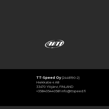
TT-Speed Oy
(2448190-2)
Hiekkatie 4 A8
33470 Ylöjärvi, FINLAND
+358405440581
info@ttspeed.fi