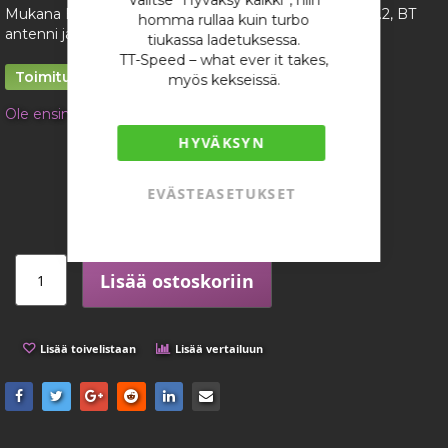
Valitse “Hyväksy kaikki”, niin
Mukana ECU, adapterijohtosarja, Lambda-anturi LSU4.2, BT
homma rullaa kuin turbo
antenni ja USB-kaapeli.
tiukassa ladetuksessa.
TT-Speed – what ever it takes,
Toimitusaika 1 – 2 viikkoa
myös kekseissä.
Ole ensimmäinen tuotteen arvostelija
HYVÄKSYN
2 024,19 €
/ kappale
EVÄSTEASETUKSET
Lisää ostoskoriin
Lisää toivelistaan
Lisää vertailuun