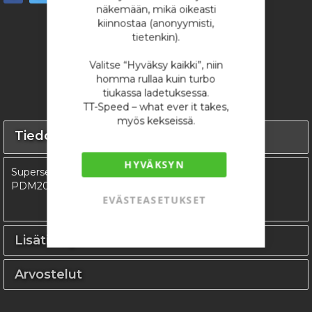
näkemään, mikä oikeasti
kiinnostaa (anonyymisti,
tietenkin).
Valitse “Hyväksy kaikki”, niin
homma rullaa kuin turbo
tiukassa ladetuksessa.
TT-Speed – what ever it takes,
myös kekseissä.
Tiedot
HYVÄKSYN
Superseal 1.0 tyylinen liitinsarja, sopii mm. MaxxECU
PDM20 ja moniin muihin. Sisältää liitinkontaktit.
EVÄSTEASETUKSET
Lisätietoja
Arvostelut