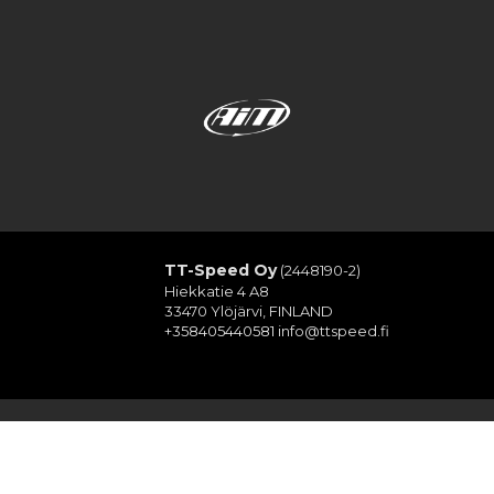
TT-Speed Oy
(2448190-2)
Hiekkatie 4 A8
33470 Ylöjärvi, FINLAND
+358405440581
info@ttspeed.fi