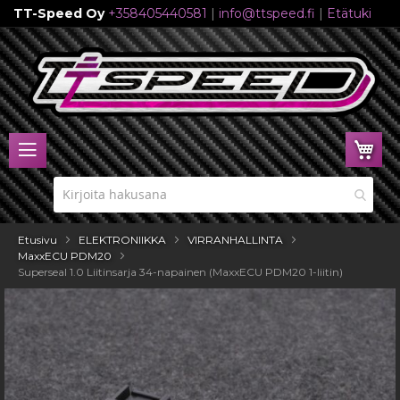
TT-Speed Oy
+358405440581
|
info@ttspeed.fi
|
Etätuki
Skip
to
Content
Ost
Etusivu
ELEKTRONIIKKA
VIRRANHALLINTA
MaxxECU PDM20
Superseal 1.0 Liitinsarja 34-napainen (MaxxECU PDM20 1-liitin)
Skip
to
the
end
of
the