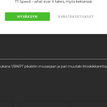
TT-Speed – what ever it takes, myös kekseissä.
HYVÄKSYN
EVÄSTEASETUKSET
ana 1/8NPT pikaliitin imusarjaan ja pari muutaki liitoskikkare