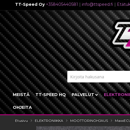
TT-Speed Oy
+358405440581
|
info@ttspeed.fi
|
Etätuk
Skip
to
Content
MEISTÄ
TT-SPEED HQ
PALVELUT
ELEKTRONI
OHJEITA
Etusivu
ELEKTRONIIKKA
MOOTTORINOHJAUS
MaxxECU
Skip