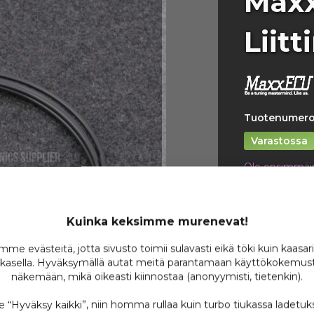
Max
Liitt
Tuotenumero
Varastossa
Ole ensimmäin
14,
/ 
Kuinka keksimme murenevat!
me evästeitä, jotta sivusto toimii sulavasti eikä töki kuin kaasar
kasella. Hyväksymällä autat meitä parantamaan käyttökokemust
näkemään, mikä oikeasti kiinnostaa (anonyymisti, tietenkin).
Lisää toivel
se “Hyväksy kaikki”, niin homma rullaa kuin turbo tiukassa ladetuk