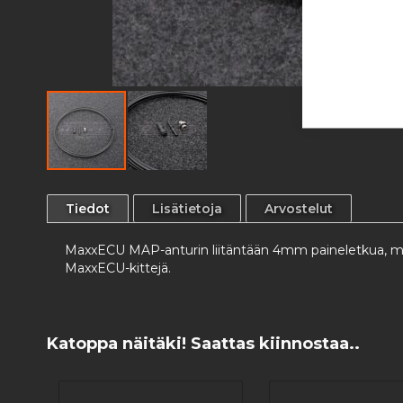
Skip
to
Tiedot
Lisätietoja
Arvostelut
the
beginning
MaxxECU MAP-anturin liitäntään 4mm paineletkua, muk
of
MaxxECU-kittejä.
the
images
gallery
Katoppa näitäki! Saattas kiinnostaa..