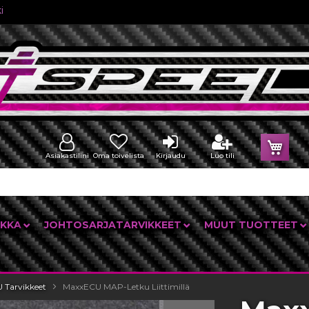
i
Osto
Asiakastilini
Oma toivelista
Kirjaudu
Luo tili
IKKA
JOHTOSARJATARVIKKEET
MUUT TUOTTEET
 Tarvikkeet
MaxxECU MAP-Letku Liittimillä