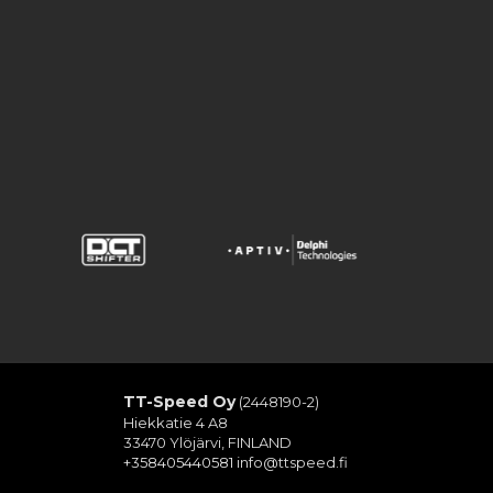
TT-Speed Oy
(2448190-2)
Hiekkatie 4 A8
33470 Ylöjärvi, FINLAND
+358405440581
info@ttspeed.fi