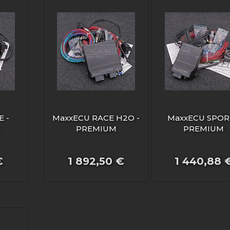
 -
MaxxECU RACE H2O -
MaxxECU SPOR
PREMIUM
PREMIUM
€
1 892,50 €
1 440,88 