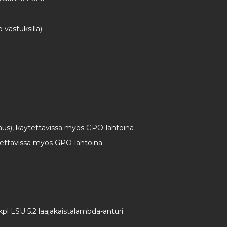
 vastuksilla)
aus), käytettävissä myös GPO-lähtöinä
ytettävissä myös GPO-lähtöinä
kpl LSU 5.2 laajakaistalambda-anturi