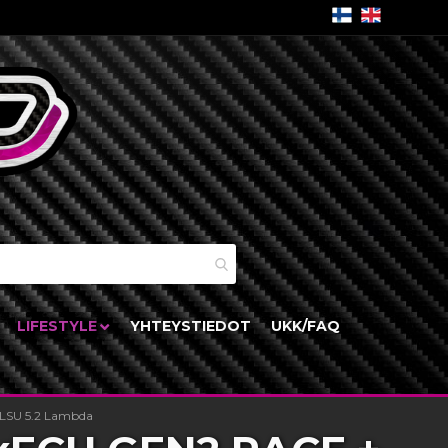
skori
LIFESTYLE
YHTEYSTIEDOT
UKK/FAQ
 LSU 5.2 Lambda