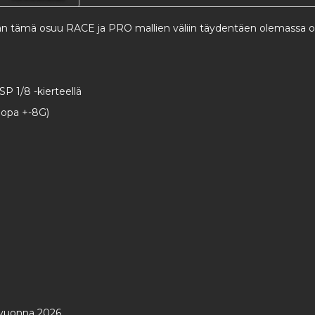
 tämä osuu RACE ja PRO mallien väliin täydentäen olemassa ol
P 1/8 -kierteellä
jopa +-8G)
a vuonna 2026