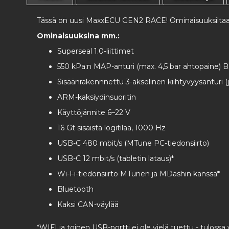
Tässä on uusi MaxxECU GEN2 RACE! Ominaisuuksiltaan
Ominaisuuksina mm.:
Superseal 1.0-liittimet
550 kPa:n MAP-anturi (max. 4,5 bar ahtopaine) BS
Sisäänrakennnettu 3-akselinen kiihtyvyysanturi (
ARM-kaksiydinsuoritin
Käyttöjännite 6–22 V
16 Gt sisäistä logitilaa, 1000 Hz
USB-C 480 mbit/s (MTune PC-tiedonsiirto)
USB-C 12 mbit/s (tabletin lataus)*
Wi-Fi-tiedonsiirto MTunen ja MDashin kanssa*
Bluetooth
Kaksi CAN-väylää
*WIFI ja toinen USB-portti ei ole vielä tuettu - tuloss