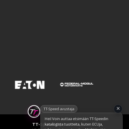
×
TT-Speed avustaja
Hei! Voin auttaa etsimään TT-Speedin
katalogista tuotteita, kuten ECUja,
TT-Speed Oy
(2448190-2)