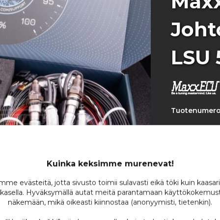
Max
Johto
LSU 
Tuotenumero
Tässä on uus
RACE ja PRO m
Tarkemman lis
Kuinka keksimme murenevat!
tuotteet"-väl
me evästeitä, jotta sivusto toimii sulavasti eikä töki kuin kaasar
Varastossa
kasella. Hyväksymällä autat meitä parantamaan käyttökokemust
näkemään, mikä oikeasti kiinnostaa (anonyymisti, tietenkin).
Ole ensimmäin