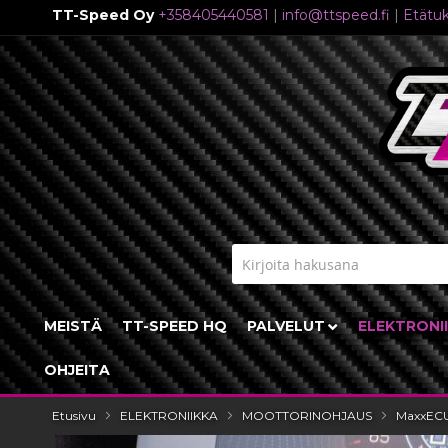
TT-Speed Oy
+358405440581
|
info@ttspeed.fi
|
Etätuk
Skip
to
Content
MEISTÄ
TT-SPEED HQ
PALVELUT
ELEKTRONI
OHJEITA
Etusivu
ELEKTRONIIKKA
MOOTTORINOHJAUS
MaxxEC
Skip