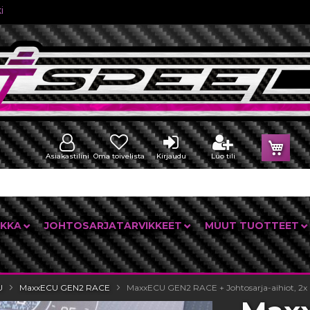
i
Osto
Asiakastilini
Oma toivelista
Kirjaudu
Luo tili
IKKA
JOHTOSARJATARVIKKEET
MUUT TUOTTEET
U
MaxxECU GEN2 RACE
MaxxECU GEN2 RACE + Johtosarja-aihiot, 2x