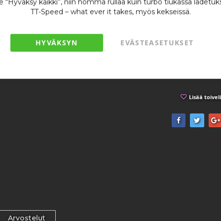
2 8
se “Hyväksy kaikki”, niin homma rullaa kuin turbo tiukassa ladetuk
TT-Speed – what ever it takes, myös kekseissä.
/
HYVÄKSYN
EVÄSTEASETUKSET
Lisää toivel
Arvostelut