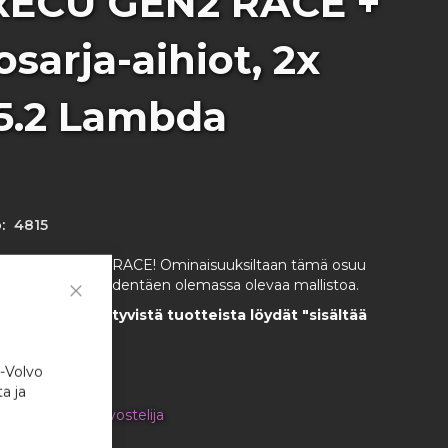
xECU GEN2 RACE +
sarja-aihiot, 2x
5.2 Lambda
:
4815
i MaxxECU GEN2 RACE! Ominaisuuksiltaan tämä osuu
allien väliin täydentäen olemassa olevaa mallistoa.
Close
tauksen sisältyvistä tuotteista löydät "sisältää
Cookie
ilehdeltä.
Bar
i-Volvo
a ja
en tuotteen arvostelija