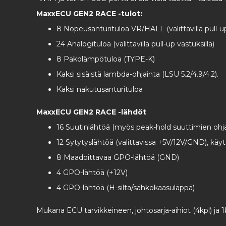
MaxxECU GEN2 RACE -tulot:
8 Nopeusanturituloa VR/HALL (valittavilla pull-up
24 Analogituloa (valittavilla pull-up vastuksilla)
8 Pakolämpötuloa (TYPE-K)
Kaksi sisäistä lambda-ohjainta (LSU 5.2/4.9/4.2).
Kaksi nakutusanturituloa
MaxxECU GEN2 RACE -lähdöt
16 Suutinlähtöä (myös peak-hold suuttimien ohj
12 Sytytyslähtöä (valittavissa +5V/12V/GND), kä
8 Maadoittavaa GPO-lähtöä (GND)
4 GPO-lähtöä (+12V)
4 GPO-lähtöä (H-silta/sähkökaasuläppä)
Mukana ECU tarvikkeineen, johtosarja-aihiot (4kpl) ja 1