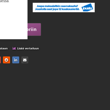
85,25 €
sessa.
 kappale
Lisää ostoskoriin
istaan
Lisää vertailuun