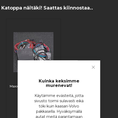
Katoppa näitäki! Saattas kiinnostaa..
Close
Cookie
Bar
Kuinka keksimme
murenevat!
MaxxECU RACE - PREMIUM
Käytämme evästeitä, jotta
sivusto toimii sulavasti eikä
töki kuin kaasari-Volvo
1 763,46 €
pakkasella. Hyväksymällä
autat meitä parantamaan