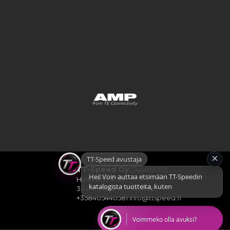
×
TT-Speed avustaja
Hei! Voin auttaa etsimään TT-Speedin
TT-Speed Oy
(2448190-2)
katalogista tuotteita, kuten ECUja,
Hiekkatie 4 A8
johtosarjoja, antureita, AN-lii
33470 Ylöjärvi, FINLAND
+358405440581
info@ttspeed.fi
Voimmeko olla avuksi?