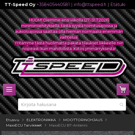
TT-Speed Oy
+358405440581
|
info@ttspeed.fi
|
Etätuki
Skip
to
HUOM! Olemme ensi viikolla (27.-31.7.2026)
Content
minimimiehityksellä, tästä syystä toimitusajoissa ja
aukioloajoissa saattaa olla hieman normaalia enemmän
vaihtelua.
Yritämme tästä huolimatta pakata tilaukset liikkeelle niin
nopeasti kuin mahdollista. Kiitos ymmärryksestä!
Ost
Etusivu
ELEKTRONIIKKA
MOOTTORINOHJAUS
MaxxECU Tarvikkeet
MaxxECU BT-Antenni
Skip