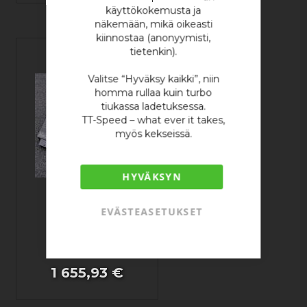
käyttökokemusta ja
näkemään, mikä oikeasti
kiinnostaa (anonyymisti,
tietenkin).
Valitse “Hyväksy kaikki”, niin
homma rullaa kuin turbo
tiukassa ladetuksessa.
TT-Speed – what ever it takes,
myös kekseissä.
HYVÄKSYN
EVÄSTEASETUKSET
MaxxECU RACE -
STANDARD
1 655,93 €