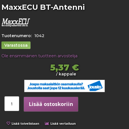
Skip
MaxxECU BT-Antenni
to
the
beginning
of
the
Tuotenumero:
1042
images
gallery
Varastossa
Ole ensimmäinen tuotteen arvostelija
5,37 €
/ kappale
Lisää ostoskoriin
Lisää toivelistaan
Lisää vertailuun