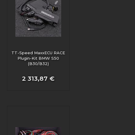
TT-Speed MaxxECU RACE
Plugin-Kit BMW S50
(B30/B32)
2 313,87 €