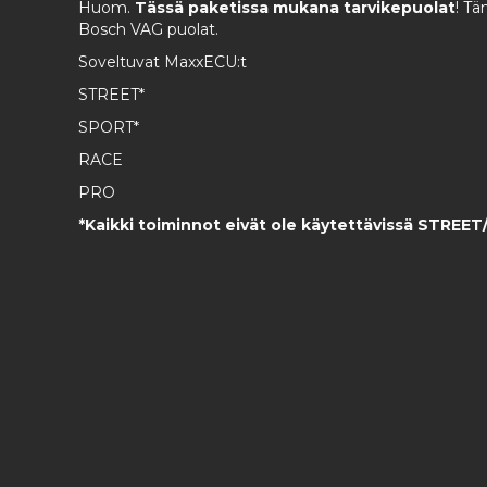
Huom.
Tässä paketissa mukana tarvikepuolat
! Tä
Bosch VAG puolat.
Soveltuvat MaxxECU:t
STREET*
SPORT*
RACE
PRO
*Kaikki toiminnot eivät ole käytettävissä STREET