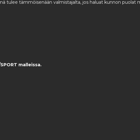
mä tulee tämmöisenään valmistajalta, jos haluat kunnon puolat muk
/SPORT malleissa.