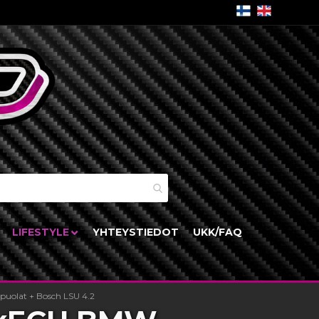
skori
LIFESTYLE
YHTEYSTIEDOT
UKK/FAQ
uolat + Bosch LSU 4.2