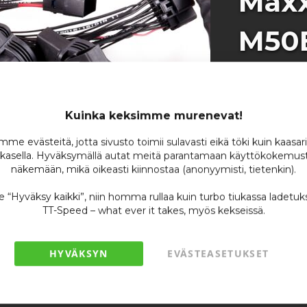
Max
M50B
Tarv
Bosc
Kuinka keksimme murenevat!
me evästeitä, jotta sivusto toimii sulavasti eikä töki kuin kaasar
kasella. Hyväksymällä autat meitä parantamaan käyttökokemust
näkemään, mikä oikeasti kiinnostaa (anonyymisti, tietenkin).
Tuotenumero
se “Hyväksy kaikki”, niin homma rullaa kuin turbo tiukassa ladetuk
TT-Speed – what ever it takes, myös kekseissä.
Tilaustuote,
3vk.
HYVÄKSYN
EVÄSTEASETUKSET
Ole ensimmäin
1 0
/