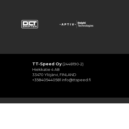
TT-Speed Oy
(2448190-2)
Hiekkatie 4 A8
33470 Ylöjärvi, FINLAND
+358405440581
info@ttspeed.fi