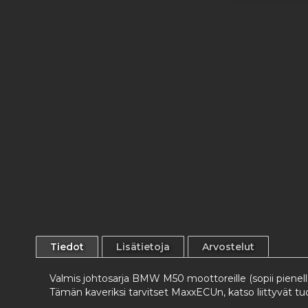
to
the
beginning
of
the
images
gallery
Tiedot
Lisätietoja
Arvostelut
Valmis johtosarja BMW M50 moottoreille (sopii piene
Tämän kaveriksi tarvitset MaxxECUn, katso liittyvät tu