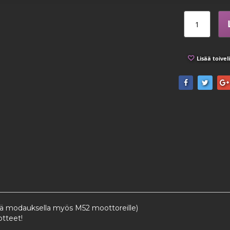
Lisää toivel
llä modauksella myös M52 moottoreille)
otteet!