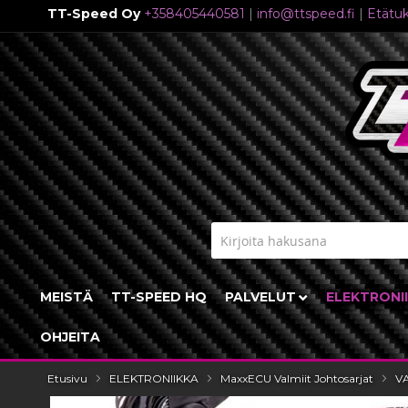
TT-Speed Oy
+358405440581
|
info@ttspeed.fi
|
Etätuk
Skip
to
Content
MEISTÄ
TT-SPEED HQ
PALVELUT
ELEKTRONI
OHJEITA
Etusivu
ELEKTRONIIKKA
MaxxECU Valmiit Johtosarjat
V
Skip