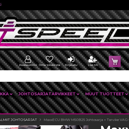
i
Osto
Asiakastilini
Oma toivelista
Kirjaudu
Luo tili
IKKA
JOHTOSARJATARVIKKEET
MUUT TUOTTEET
ALMIIT JOHTOSARJAT
MaxxECU BMW M50B25 Johtosarja + Tarvike VAG-p