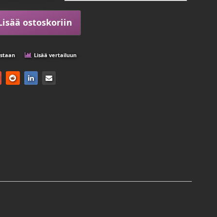
Lisää ostoskoriin
istaan
Lisää vertailuun