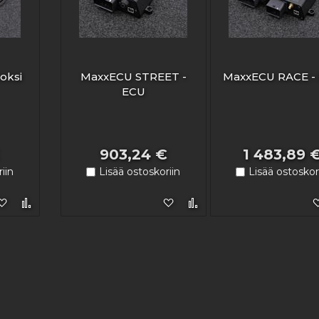
oksi
MaxxECU STREET -
MaxxECU RACE -
ECU
903,24 €
1 483,89 
iin
Lisää ostoskoriin
Lisää ostoskor
Lisää toivelistaan
Lisää vertailuun
Lisää toivelistaan
Lisää vertailuun