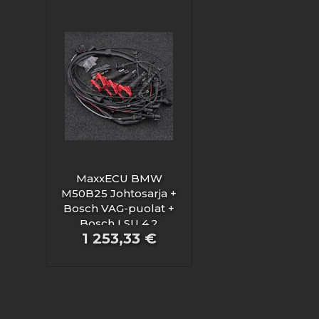
MaxxECU BMW
M50B25 Johtosarja +
Bosch VAG-puolat +
Bosch LSU 4.2
1 253,33 €