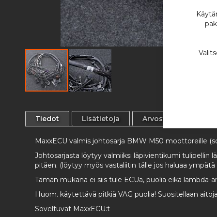
Käytäm
pak
Valit
Skip
to
the
Tiedot
Lisätietoja
Arvostelut
beginning
of
MaxxECU valmis johtosarja BMW M50 moottoreille (sop
the
images
Johtosarjasta löytyy valmiiksi läpivientikumi tulipellin
gallery
pitäen. (löytyy myös vastaliitin tälle jos haluaa ympätä
Tämän mukana ei siis tule ECUa, puolia eikä lambda-an
Huom. käytettävä pitkiä VAG puolia! Suositellaan aitoj
Soveltuvat MaxxECU:t