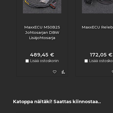
MaxxECU M50B25
MaxxECU Releb
Johtosarjan DBW
Lisäjohtosarja
489,45 €
172,05 €
Lisää ostoskoriin
Lisää ostoskor
Lisää toivelistaan
Lisää vertailuun
Katoppa näitäki! Saattas kiinnostaa..