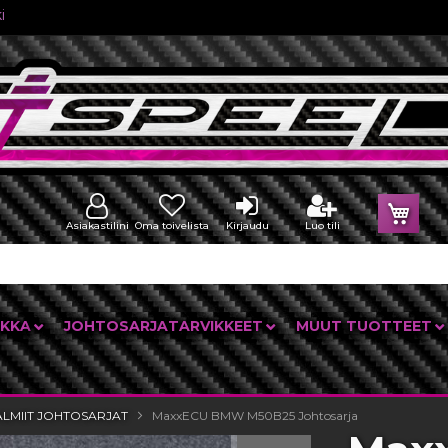
i
Osto
Asiakastilini
Oma toivelista
Kirjaudu
Luo tili
IKKA
JOHTOSARJATARVIKKEET
MUUT TUOTTEET
ALMIIT JOHTOSARJAT
MaxxECU BMW M50B25 Johtosarja