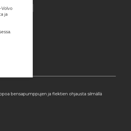
i-Volvo
a ja
sessa.
 helppoa bensapumppujen ja flektien ohjausta silmällä