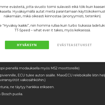
me evästeitä, jotta sivusto toimii sulavasti eikä töki kuin kaasar
kasella. Hyväksymällä autat meitä parantamaan käyttökokemust
Vain
2
jäljellä
näkemään, mikä oikeasti kiinnostaa (anonyymisti, tietenkin).
se “Hyväksy kaikki”, niin homma rullaa kuin turbo tiukassa ladetuk
TT-Speed – what ever it takes, myös kekseissä.
HYVÄKSYN
EVÄSTEASETUKSET
ii pienellä modauksella myös M52 moottoreille)
 läpiviennille, ECU tulee auton sisälle. MaxxECU releboksille liitin
 virransyötöt vakiosähköihin.)
turia, ne täytyy hankkia erikseen.
a Bosch puolia.