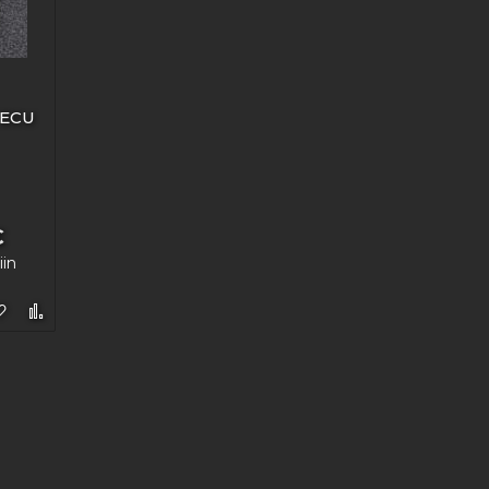
 ECU
€
iin
Lisää toivelistaan
Lisää vertailuun