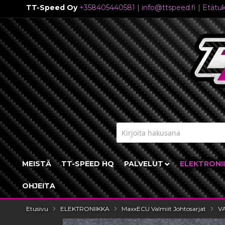
TT-Speed Oy
+358405440581
|
info@ttspeed.fi
|
Etätuk
Skip
to
Content
MEISTÄ
TT-SPEED HQ
PALVELUT
ELEKTRONI
OHJEITA
Etusivu
ELEKTRONIIKKA
MaxxECU Valmiit Johtosarjat
V
Skip