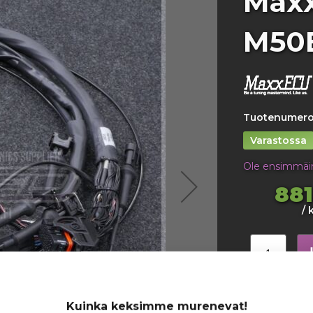
Max
M50B
Tuotenumero
Varastossa
Ole ensimmäin
881
/ 
Lisää toivel
Kuinka keksimme murenevat!