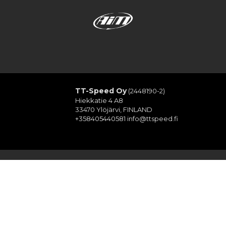
TT-Speed Oy
(2448190-2)
Hiekkatie 4 A8
33470 Ylöjärvi, FINLAND
+358405440581
info@ttspeed.fi