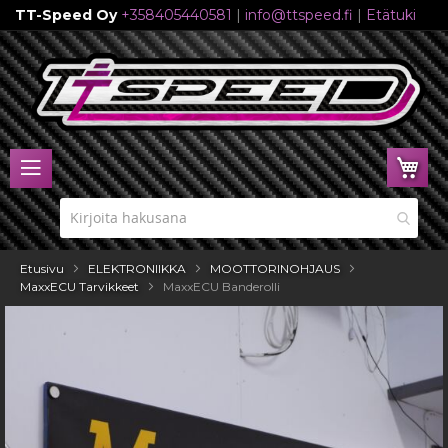
TT-Speed Oy
+358405440581
|
info@ttspeed.fi
|
Etätuki
Skip
to
Content
Ost
Etusivu
ELEKTRONIIKKA
MOOTTORINOHJAUS
MaxxECU Tarvikkeet
MaxxECU Banderolli
Skip
to
the
end
of
the
images