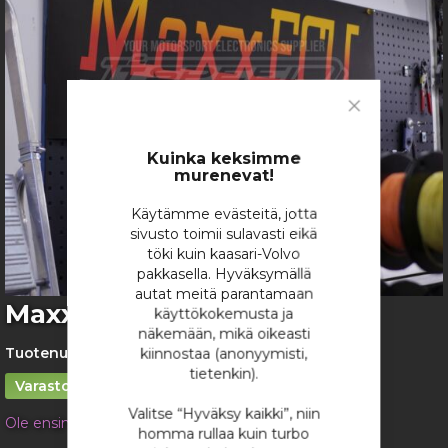
gallery
Close
Cookie
Bar
Kuinka keksimme
murenevat!
Käytämme evästeitä, jotta
sivusto toimii sulavasti eikä
töki kuin kaasari-Volvo
pakkasella. Hyväksymällä
autat meitä parantamaan
Skip
MaxxECU Banderolli
käyttökokemusta ja
to
näkemään, mikä oikeasti
the
Tuotenumero:
MaxxECU Banderolli
kiinnostaa (anonyymisti,
beginning
tietenkin).
of
Varastossa
the
Valitse “Hyväksy kaikki”, niin
Ole ensimmäinen tuotteen arvostelija
images
homma rullaa kuin turbo
gallery