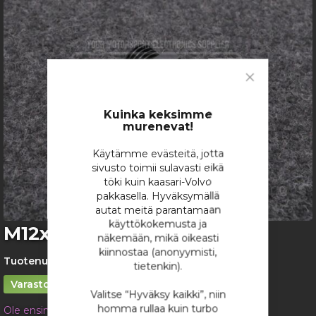
images
gallery
Close
Cookie
Bar
Kuinka keksimme
murenevat!
Käytämme evästeitä, jotta
sivusto toimii sulavasti eikä
töki kuin kaasari-Volvo
pakkasella. Hyväksymällä
autat meitä parantamaan
käyttökokemusta ja
Skip
M12x1.5 / AN4-urosadapteri
näkemään, mikä oikeasti
to
kiinnostaa (anonyymisti,
the
Tuotenumero:
2123
tietenkin).
beginning
of
Varastossa
Valitse “Hyväksy kaikki”, niin
the
homma rullaa kuin turbo
Ole ensimmäinen tuotteen arvostelija
images