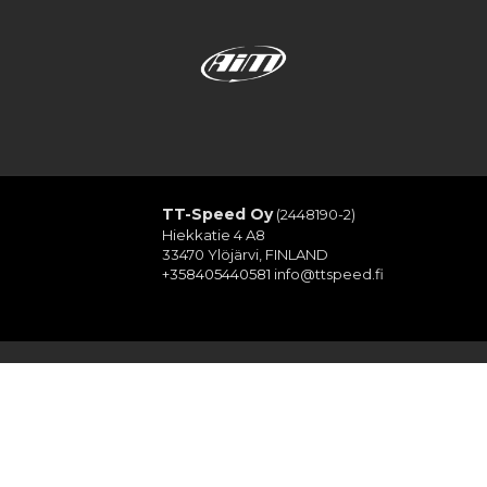
TT-Speed Oy
(2448190-2)
Hiekkatie 4 A8
33470 Ylöjärvi, FINLAND
+358405440581
info@ttspeed.fi