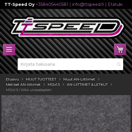
TT-Speed Oy
+358405440581
|
info@ttspeed.fi
|
Etätuki
Skip
to
Content
Ost
Etusivu
MUUT TUOTTEET
Muut AN-Liittimet
Metriset AN-liittimet
M12x1.5
AN-LIITTIMET & LETKUT
M12x1.5 / AN4-urosadapteri
Skip
to
the
end
of
the