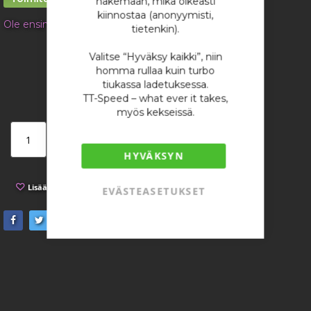
näkemään, mikä oikeasti
kiinnostaa (anonyymisti,
Ole ensimmäinen tuotteen arvostelija
tietenkin).
1 819,75 €
Valitse “Hyväksy kaikki”, niin
/ kappale
homma rullaa kuin turbo
tiukassa ladetuksessa.
TT-Speed – what ever it takes,
myös kekseissä.
Lisää ostoskoriin
HYVÄKSYN
Lisää toivelistaan
Lisää vertailuun
EVÄSTEASETUKSET