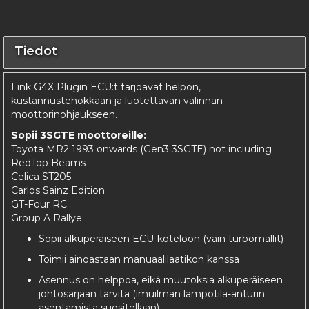
Tiedot
Link G4X Plugin ECU:t tarjoavat helpon,
kustannustehokkaan ja luotettavan valinnan
moottorinohjaukseen.
Sopii 3SGTE moottoreille:
Toyota MR2 1993 onwards (Gen3 3SGTE) not including
RedTop Beams
Celica ST205
Carlos Sainz Edition
GT-Four RC
Group A Rallye
Sopii alkuperäiseen ECU-koteloon (vain turbomallit)
Toimii ainoastaan manuaalilaatikon kanssa
Asennus on helppoa, eikä muutoksia alkuperäiseen
johtosarjaan tarvita (imuilman lämpötila-anturin
asentamista suositellaan)