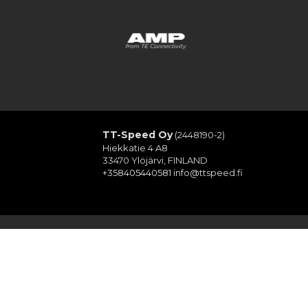
…
TT-Speed Oy
(2448190-2)
Hiekkatie 4 A8
33470 Ylöjärvi, FINLAND
+358405440581
info@ttspeed.fi