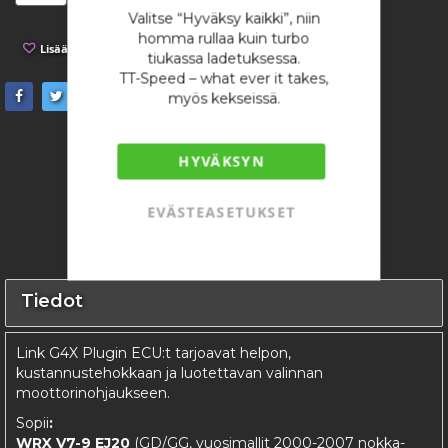
Valitse “Hyväksy kaikki”, niin
homma rullaa kuin turbo
Lisää toivelistaan
Lisää vertailuun
tiukassa ladetuksessa.
TT-Speed – what ever it takes,
myös kekseissä.
HYVÄKSYN
EVÄSTEASETUKSET
Tiedot
Link G4X Plugin ECU:t tarjoavat helpon,
kustannustehokkaan ja luotettavan valinnan
moottorinohjaukseen.
Sopii
:
WRX V7-9 EJ20
(GD/GG, vuosimallit 2000-2007 nokka-