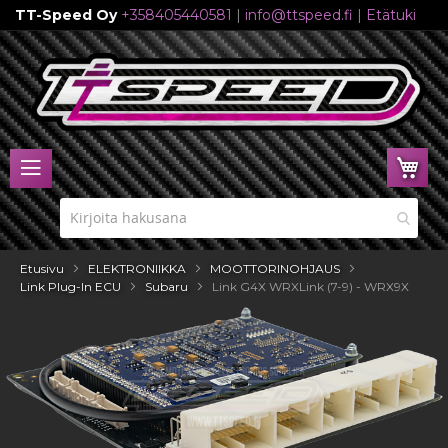
TT-Speed Oy
+358405440581
|
info@ttspeed.fi
|
Etätuki
Skip
to
Content
Ost
Etusivu
ELEKTRONIIKKA
MOOTTORINOHJAUS
Link Plug-In ECU
Subaru
Link G4X WRXLink (7-9) - WRX9X
Skip
to
the
end
of
the
images