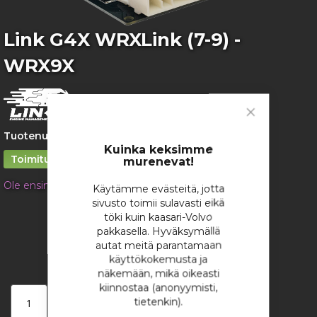
gallery
Skip
Link G4X WRXLink (7-9) -
to
WRX9X
the
beginning
of
the
images
Close
gallery
Tuotenumero:
2426
Cookie
Bar
Kuinka keksimme
Toimitusaika 1 – 2 viikkoa
murenevat!
Ole ensimmäinen tuotteen arvostelija
Käytämme evästeitä, jotta
sivusto toimii sulavasti eikä
2 403,33 €
töki kuin kaasari-Volvo
/ kappale
pakkasella. Hyväksymällä
autat meitä parantamaan
käyttökokemusta ja
näkemään, mikä oikeasti
kiinnostaa (anonyymisti,
Lisää ostoskoriin
tietenkin).