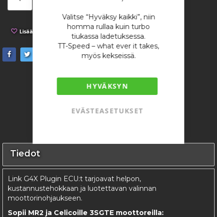
Valitse “Hyväksy kaikki”, niin
homma rullaa kuin turbo
Lisää toivelistaan
Lisää vertailuun
tiukassa ladetuksessa.
TT-Speed – what ever it takes,
myös kekseissä.
HYVÄKSYN
EVÄSTEASETUKSET
Tiedot
Link G4X Plugin ECU:t tarjoavat helpon,
kustannustehokkaan ja luotettavan valinnan
moottorinohjaukseen.
Sopii MR2 ja Celicoille 3SGTE moottoreilla: