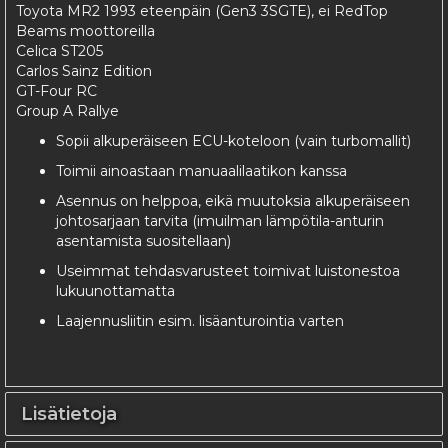
Toyota MR2 1993 eteenpäin (Gen3 3SGTE), ei RedTop
Beams moottoreilla
Celica ST205
Carlos Sainz Edition
GT-Four RC
Group A Rallye
Sopii alkuperäiseen ECU-koteloon (vain turbomallit)
Toimii ainoastaan manuaalilaatikon kanssa
Asennus on helppoa, eikä muutoksia alkuperäiseen
johtosarjaan tarvita (imuilman lämpötila-anturin
asentamista suositellaan)
Useimmat tehdasvarusteet toimivat luistonestoa
lukuunottamatta
Laajennusliitin esim. lisäanturointia varten
Lisätietoja