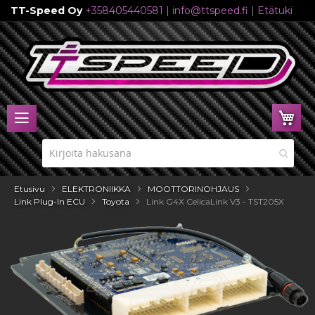
TT-Speed Oy
+358405440581
|
info@ttspeed.fi
|
Etätuki
Skip
to
Content
Ost
Etusivu
ELEKTRONIIKKA
MOOTTORINOHJAUS
Link Plug-In ECU
Toyota
Link G4X CelicaLink V3 - TST205X
Skip
to
the
end
of
the
images