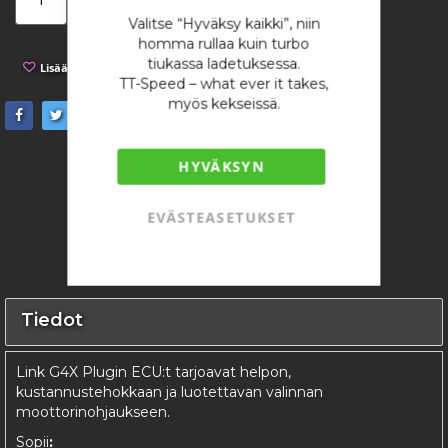
Lisää ostoskoriin
Valitse “Hyväksy kaikki”, niin
homma rullaa kuin turbo
tiukassa ladetuksessa.
Lisää toivelistaan
Lisää vertailuun
TT-Speed – what ever it takes,
myös kekseissä.
HYVÄKSYN
EVÄSTEASETUKSET
Tiedot
Link G4X Plugin ECU:t tarjoavat helpon,
kustannustehokkaan ja luotettavan valinnan
moottorinohjaukseen.
Sopii
: