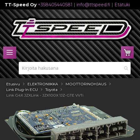
TT-Speed Oy
+358405440581
|
info@ttspeed.fi
|
Etätuki
Skip
to
Content
Ost
Etusivu
ELEKTRONIIKKA
MOOTTORINOHJAUS
Link Plug-In ECU
Toyota
Link G4X JZXLink - JZX100X 1JZ-GTE VVTi
Skip
to
the
end
of
the