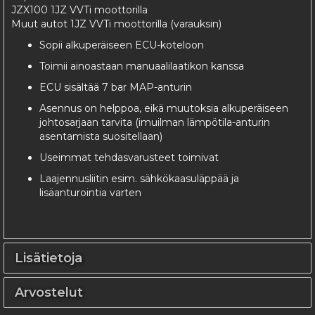
JZX100 1JZ VVTi moottorilla
Muut autot 1JZ VVTi moottorilla (varauksin)
Sopii alkuperäiseen ECU-koteloon
Toimii ainoastaan manuaalilaatikon kanssa
ECU sisältää 7 bar MAP-anturin
Asennus on helppoa, eikä muutoksia alkuperäiseen
johtosarjaan tarvita (imuilman lämpötila-anturin
asentamista suositellaan)
Useimmat tehdasvarusteet toimivat
Laajennusliitin esim. sähkökaasuläppää ja
lisäanturointia varten
Lisätietoja
Arvostelut