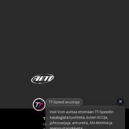
×
TT-Speed avustaja
Hei! Voin auttaa etsimään TT-Speedin
katalogista tuotteita, kuten ECUja,
TT-Speed Oy
(2448190-2)
johtosarjoja, antureita, AN-liittimiä ja
Hiekkatie 4 A8
asennustarvikkeita. Mitä rake