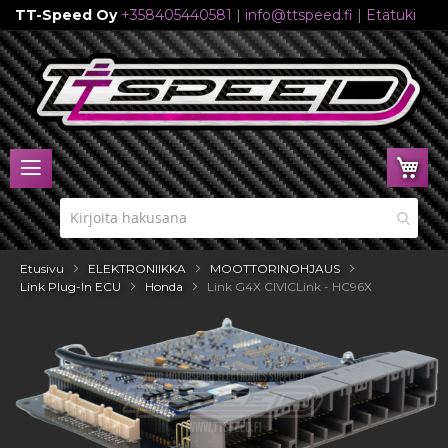
TT-Speed Oy
+358405440581
|
info@ttspeed.fi
|
Etätuki
Skip
to
Content
Ost
Etusivu
ELEKTRONIIKKA
MOOTTORINOHJAUS
Link Plug-In ECU
Honda
Link G4X CIVICLink - HC96X
Skip
to
the
end
of
the
images