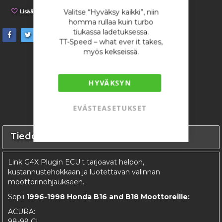
Lisää toivelistaan
Lisää vertailuun
Valitse “Hyväksy kaikki”, niin
homma rullaa kuin turbo
tiukassa ladetuksessa.
TT-Speed – what ever it takes,
myös kekseissä.
HYVÄKSYN
EVÄSTEASETUKSET
Tiedot
Link G4X Plugin ECU:t tarjoavat helpon,
kustannustehokkaan ja luotettavan valinnan
moottorinohjaukseen.
Sopii
1996-1998 Honda B16 and B18 Moottoreille:
ACURA:
98-99 CL