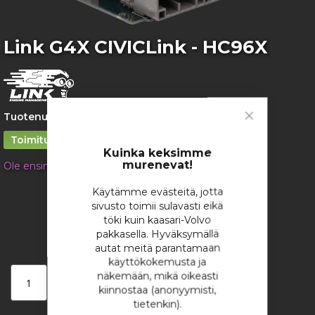
gallery
Skip
Link G4X CIVICLink - HC96X
to
the
beginning
of
the
Tuotenumero:
2436
images
Close
gallery
Toimitusaika 1 – 2 viikkoa
Cookie
Bar
Kuinka keksimme
murenevat!
Ole ensimmäinen tuotteen arvostelija
1 600,13 €
Käytämme evästeitä, jotta
sivusto toimii sulavasti eikä
/ kappale
töki kuin kaasari-Volvo
pakkasella. Hyväksymällä
autat meitä parantamaan
käyttökokemusta ja
näkemään, mikä oikeasti
Lisää ostoskoriin
kiinnostaa (anonyymisti,
tietenkin).